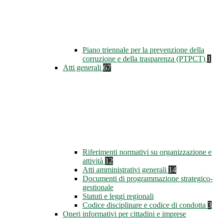
Piano triennale per la prevenzione della
corruzione e della trasparenza (PTPCT)
1
Atti generali
67
Riferimenti normativi su organizzazione e
attività
12
Atti amministrativi generali
14
Documenti di programmazione strategico-
gestionale
Statuti e leggi regionali
Codice disciplinare e codice di condotta
3
Oneri informativi per cittadini e imprese