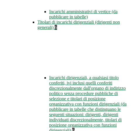
Incarichi amministrativi di vertice (da
pubblicare in tabelle)
Titolari di incarichi dirigenziali (dirigenti non
generali)
6
Incarichi dirigenziali, a qualsiasi titolo
conferiti, ivi inclusi quelli conferiti
discrezionalmente dall'organo di indirizzo
politico senza procedure pubbliche di
selezione e titolari di posizione
organizzativa con funzioni dirigenziali (da
pubblicare in tabelle che distinguano le
seguenti situazioni: dirigenti, dirigenti
individuati discrezionalmente, titolari di
posizione organizzativa con funzioni
dirigenziali)
6