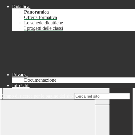
Didattica
Chiudi
Panoramica
Successo
Offerta formativa
Le schede didattiche
Chiudi
I progetti delle classi
Informazione
Chiudi
Attendere...
Attendere il completamento dell'operazione...
Privacy
Documentazione
Info Utili
Campo di ricerca per le pagine del sito
Chiudi