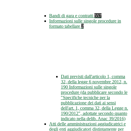
Bandi di gara e contratti
557
Informazioni sulle singole procedure in
formato tabellare
2
Dati previsti dall'articolo 1, comma
32, della legge 6 novembre 2012, n.
190 Informazioni sulle singole
procedure (da pubblicare secondo le
"Specifiche tecniche per la
pubblicazione dei dati ai sensi
dell'art. 1, comma 32, della Legge n.
190/2012", adottate secondo quanto
indicato nella delib. Anac 39/2016)
Atti delle amministrazioni aggiudicatrici e
degli enti aggiudicatori distintamente per