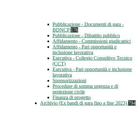
Pubblicazione - Documenti di gara -
BDNCP
176
Pubblicazione - Dibattito pubblico
Affidamento - Commissioni giudicatrici
Affidamento - Pari opportunità e
inclusione lavorativa
Esecutiva - Collegio Consultivo Tecnico
(CCT)
Esecutiva - Pari opportunità e inclusione
lavorativa
Sponsorizzazioni
Procedure di somma urgenza e di
protezione civile
Finanza di progetto
Archivio (Ex bandi di gara fino a fine 2023)
794