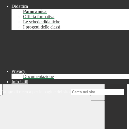
Didattica
Chiudi
Panoramica
Successo
Offerta formativa
Le schede didattiche
Chiudi
I progetti delle classi
Informazione
Chiudi
Attendere...
Attendere il completamento dell'operazione...
Privacy
Documentazione
Info Utili
Campo di ricerca per le pagine del sito
Chiudi