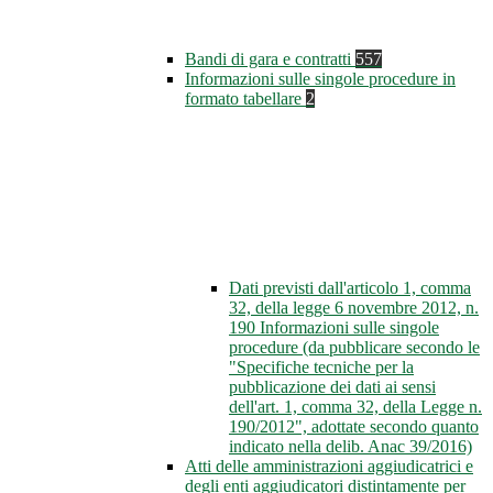
Bandi di gara e contratti
557
Informazioni sulle singole procedure in
formato tabellare
2
Dati previsti dall'articolo 1, comma
32, della legge 6 novembre 2012, n.
190 Informazioni sulle singole
procedure (da pubblicare secondo le
"Specifiche tecniche per la
pubblicazione dei dati ai sensi
dell'art. 1, comma 32, della Legge n.
190/2012", adottate secondo quanto
indicato nella delib. Anac 39/2016)
Atti delle amministrazioni aggiudicatrici e
degli enti aggiudicatori distintamente per