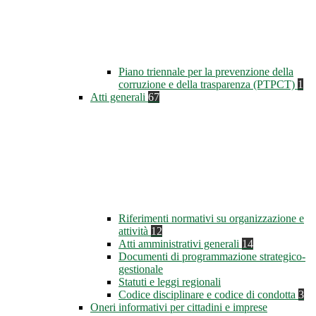
Piano triennale per la prevenzione della
corruzione e della trasparenza (PTPCT)
1
Atti generali
67
Riferimenti normativi su organizzazione e
attività
12
Atti amministrativi generali
14
Documenti di programmazione strategico-
gestionale
Statuti e leggi regionali
Codice disciplinare e codice di condotta
3
Oneri informativi per cittadini e imprese