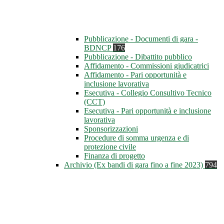
Pubblicazione - Documenti di gara -
BDNCP
176
Pubblicazione - Dibattito pubblico
Affidamento - Commissioni giudicatrici
Affidamento - Pari opportunità e
inclusione lavorativa
Esecutiva - Collegio Consultivo Tecnico
(CCT)
Esecutiva - Pari opportunità e inclusione
lavorativa
Sponsorizzazioni
Procedure di somma urgenza e di
protezione civile
Finanza di progetto
Archivio (Ex bandi di gara fino a fine 2023)
794