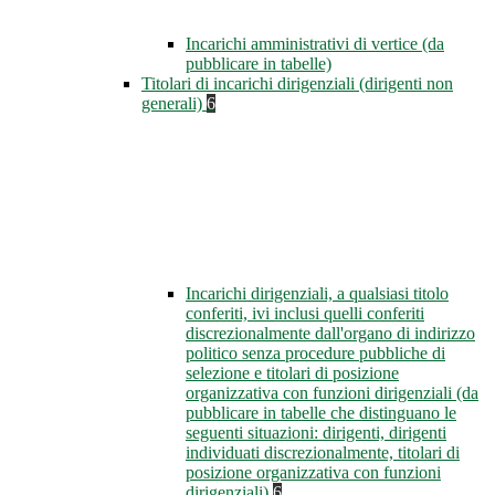
Incarichi amministrativi di vertice (da
pubblicare in tabelle)
Titolari di incarichi dirigenziali (dirigenti non
generali)
6
Incarichi dirigenziali, a qualsiasi titolo
conferiti, ivi inclusi quelli conferiti
discrezionalmente dall'organo di indirizzo
politico senza procedure pubbliche di
selezione e titolari di posizione
organizzativa con funzioni dirigenziali (da
pubblicare in tabelle che distinguano le
seguenti situazioni: dirigenti, dirigenti
individuati discrezionalmente, titolari di
posizione organizzativa con funzioni
dirigenziali)
6