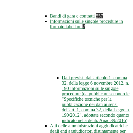
Bandi di gara e contratti
557
Informazioni sulle singole procedure in
formato tabellare
2
Dati previsti dall'articolo 1, comma
32, della legge 6 novembre 2012, n.
190 Informazioni sulle singole
procedure (da pubblicare secondo le
"Specifiche tecniche per la
pubblicazione dei dati ai sensi
dell'art. 1, comma 32, della Legge n.
190/2012", adottate secondo quanto
indicato nella delib. Anac 39/2016)
Atti delle amministrazioni aggiudicatrici e
degli enti aggiudicatori distintamente per