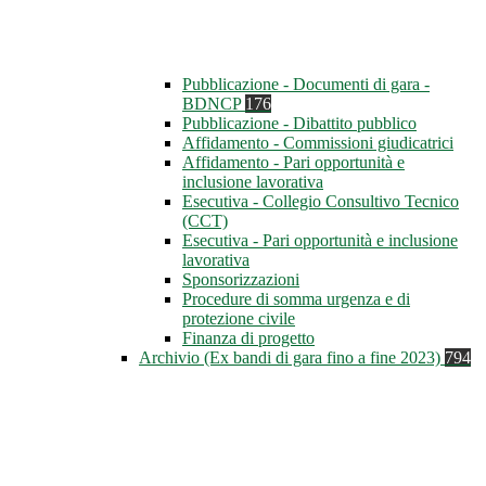
Pubblicazione - Documenti di gara -
BDNCP
176
Pubblicazione - Dibattito pubblico
Affidamento - Commissioni giudicatrici
Affidamento - Pari opportunità e
inclusione lavorativa
Esecutiva - Collegio Consultivo Tecnico
(CCT)
Esecutiva - Pari opportunità e inclusione
lavorativa
Sponsorizzazioni
Procedure di somma urgenza e di
protezione civile
Finanza di progetto
Archivio (Ex bandi di gara fino a fine 2023)
794