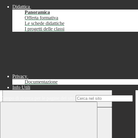
Didattica
Chiudi
Panoramica
Successo
Offerta formativa
Le schede didattiche
Chiudi
I progetti delle classi
Informazione
Chiudi
Attendere...
Attendere il completamento dell'operazione...
Privacy
Documentazione
Info Utili
Campo di ricerca per le pagine del sito
Chiudi