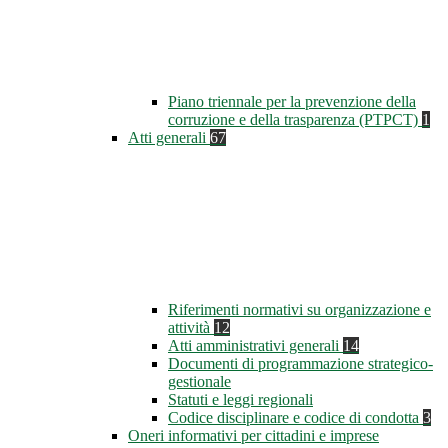
Piano triennale per la prevenzione della
corruzione e della trasparenza (PTPCT)
1
Atti generali
67
Riferimenti normativi su organizzazione e
attività
12
Atti amministrativi generali
14
Documenti di programmazione strategico-
gestionale
Statuti e leggi regionali
Codice disciplinare e codice di condotta
3
Oneri informativi per cittadini e imprese