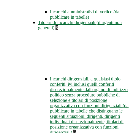
Incarichi amministrativi di vertice (da
pubblicare in tabelle)
Titolari di incarichi dirigenziali (dirigenti non
generali)
6
Incarichi dirigenziali, a qualsiasi titolo
conferiti, ivi inclusi quelli conferiti
discrezionalmente dall'organo di indirizzo
politico senza procedure pubbliche di
selezione e titolari di posizione
organizzativa con funzioni dirigenziali (da
pubblicare in tabelle che distinguano le
seguenti situazioni: dirigenti, dirigenti
individuati discrezionalmente, titolari di
posizione organizzativa con funzioni
dirigenziali)
6