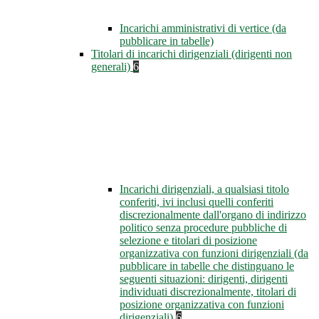
Incarichi amministrativi di vertice (da
pubblicare in tabelle)
Titolari di incarichi dirigenziali (dirigenti non
generali)
6
Incarichi dirigenziali, a qualsiasi titolo
conferiti, ivi inclusi quelli conferiti
discrezionalmente dall'organo di indirizzo
politico senza procedure pubbliche di
selezione e titolari di posizione
organizzativa con funzioni dirigenziali (da
pubblicare in tabelle che distinguano le
seguenti situazioni: dirigenti, dirigenti
individuati discrezionalmente, titolari di
posizione organizzativa con funzioni
dirigenziali)
6