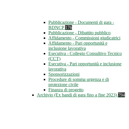
Pubblicazione - Documenti di gara -
BDNCP
176
Pubblicazione - Dibattito pubblico
Affidamento - Commissioni giudicatrici
Affidamento - Pari opportunità e
inclusione lavorativa
Esecutiva - Collegio Consultivo Tecnico
(CCT)
Esecutiva - Pari opportunità e inclusione
lavorativa
Sponsorizzazioni
Procedure di somma urgenza e di
protezione civile
Finanza di progetto
Archivio (Ex bandi di gara fino a fine 2023)
794