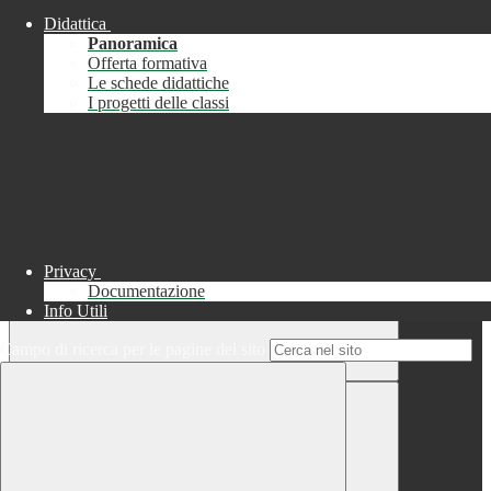
Didattica
Chiudi
Panoramica
Successo
Offerta formativa
Le schede didattiche
Chiudi
I progetti delle classi
Informazione
Chiudi
Attendere...
Attendere il completamento dell'operazione...
Privacy
Documentazione
Info Utili
Campo di ricerca per le pagine del sito
Chiudi