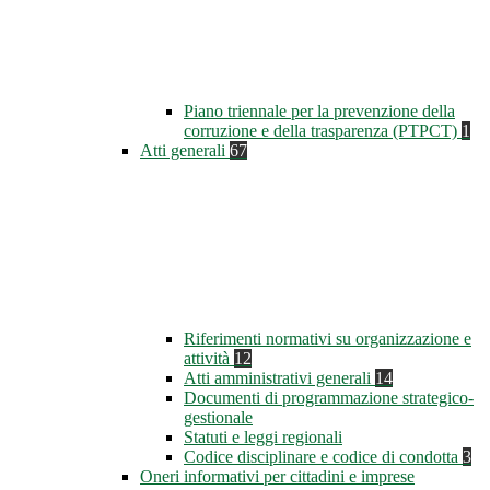
Piano triennale per la prevenzione della
corruzione e della trasparenza (PTPCT)
1
Atti generali
67
Riferimenti normativi su organizzazione e
attività
12
Atti amministrativi generali
14
Documenti di programmazione strategico-
gestionale
Statuti e leggi regionali
Codice disciplinare e codice di condotta
3
Oneri informativi per cittadini e imprese