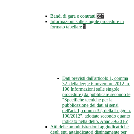
Bandi di gara e contratti
557
Informazioni sulle singole procedure in
formato tabellare
2
Dati previsti dall'articolo 1, comma
32, della legge 6 novembre 2012, n.
190 Informazioni sulle singole
procedure (da pubblicare secondo le
"Specifiche tecniche per la
pubblicazione dei dati ai sensi
dell'art. 1, comma 32, della Legge n.
190/2012", adottate secondo quanto
indicato nella delib. Anac 39/2016)
Atti delle amministrazioni aggiudicatrici e
degli enti aggiudicatori distintamente per