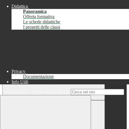
Didattica
Chiudi
Panoramica
Successo
Offerta formativa
Le schede didattiche
Chiudi
I progetti delle classi
Informazione
Chiudi
Attendere...
Attendere il completamento dell'operazione...
Privacy
Documentazione
Info Utili
Campo di ricerca per le pagine del sito
Chiudi