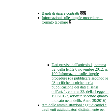
Bandi di gara e contratti
557
Informazioni sulle singole procedure in
formato tabellare
2
Dati previsti dall'articolo 1, comma
32, della legge 6 novembre 2012, n.
190 Informazioni sulle singole
procedure (da pubblicare secondo le
"Specifiche tecniche per la
pubblicazione dei dati ai sensi
dell'art. 1, comma 32, della Legge n.
190/2012", adottate secondo quanto
indicato nella delib. Anac 39/2016)
Atti delle amministrazioni aggiudicatrici e
degli enti aggiudicatori distintamente per