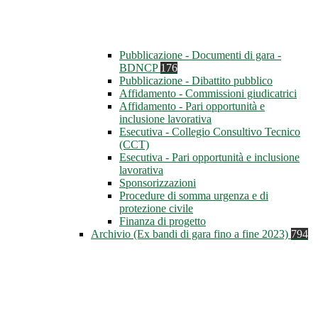
Pubblicazione - Documenti di gara -
BDNCP
176
Pubblicazione - Dibattito pubblico
Affidamento - Commissioni giudicatrici
Affidamento - Pari opportunità e
inclusione lavorativa
Esecutiva - Collegio Consultivo Tecnico
(CCT)
Esecutiva - Pari opportunità e inclusione
lavorativa
Sponsorizzazioni
Procedure di somma urgenza e di
protezione civile
Finanza di progetto
Archivio (Ex bandi di gara fino a fine 2023)
794