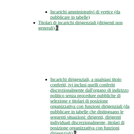
Incarichi amministrativi di vertice (da
pubblicare in tabelle)
Titolari di incarichi dirigenziali (dirigenti non
generali)
6
Incarichi dirigenziali, a qualsiasi titolo
conferiti, ivi inclusi quelli conferiti
discrezionalmente dall'organo di indirizzo
politico senza procedure pubbliche di
selezione e titolari di posizione
organizzativa con funzioni dirigenziali (da
pubblicare in tabelle che distinguano le
seguenti situazioni: dirigenti, dirigenti
individuati discrezionalmente, titolari di
posizione organizzativa con funzioni
dirigenziali)
6