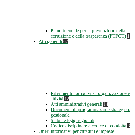
Piano triennale per la prevenzione della
corruzione e della trasparenza (PTPCT)
1
Atti generali
67
Riferimenti normativi su organizzazione e
attività
12
Atti amministrativi generali
14
Documenti di programmazione strategico-
gestionale
Statuti e leggi regionali
Codice disciplinare e codice di condotta
3
Oneri informativi per cittadini e imprese