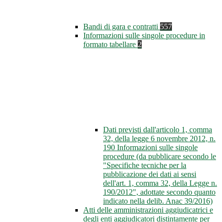
Bandi di gara e contratti
557
Informazioni sulle singole procedure in
formato tabellare
2
Dati previsti dall'articolo 1, comma
32, della legge 6 novembre 2012, n.
190 Informazioni sulle singole
procedure (da pubblicare secondo le
"Specifiche tecniche per la
pubblicazione dei dati ai sensi
dell'art. 1, comma 32, della Legge n.
190/2012", adottate secondo quanto
indicato nella delib. Anac 39/2016)
Atti delle amministrazioni aggiudicatrici e
degli enti aggiudicatori distintamente per