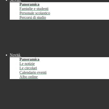
Password
Panoramica
Famiglie e studenti
Password dimenticata?
Personale scolastico
Percorsi di studio
-
Entra con SPID
Entra con CIE
Seleziona utente
button close
×
Novità
Recupero password
Panoramica
Le notizie
button close
×
Le circolari
E-mail
Verrà inviato un messaggio
Calendario eventi
all'indirizzo indicato con le istruzioni necessarie.
Albo online
Non hai una e-mail associata al nome utente? Effettua il reset della password
tramite la
Login Spaggiari
E-mail inviata, si prega di controllare la casella di posta elettronica!
Errore