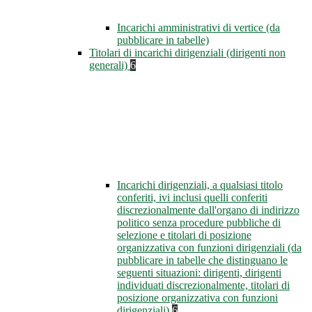
Incarichi amministrativi di vertice (da
pubblicare in tabelle)
Titolari di incarichi dirigenziali (dirigenti non
generali)
6
Incarichi dirigenziali, a qualsiasi titolo
conferiti, ivi inclusi quelli conferiti
discrezionalmente dall'organo di indirizzo
politico senza procedure pubbliche di
selezione e titolari di posizione
organizzativa con funzioni dirigenziali (da
pubblicare in tabelle che distinguano le
seguenti situazioni: dirigenti, dirigenti
individuati discrezionalmente, titolari di
posizione organizzativa con funzioni
dirigenziali)
6