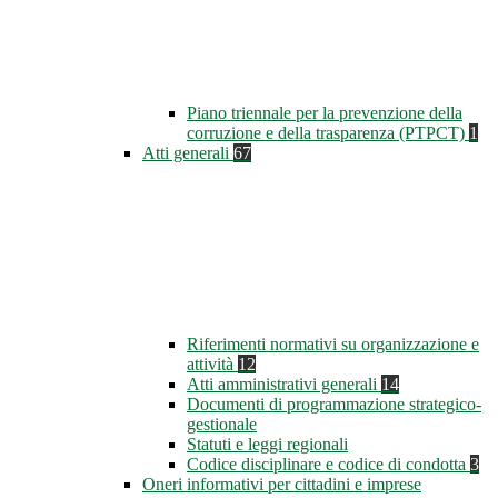
Piano triennale per la prevenzione della
corruzione e della trasparenza (PTPCT)
1
Atti generali
67
Riferimenti normativi su organizzazione e
attività
12
Atti amministrativi generali
14
Documenti di programmazione strategico-
gestionale
Statuti e leggi regionali
Codice disciplinare e codice di condotta
3
Oneri informativi per cittadini e imprese