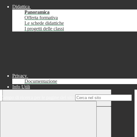
Didattica
Chiudi
Panoramica
Successo
Offerta formativa
Le schede didattiche
Chiudi
I progetti delle classi
Informazione
Chiudi
Attendere...
Attendere il completamento dell'operazione...
Privacy
Documentazione
Info Utili
Campo di ricerca per le pagine del sito
Chiudi