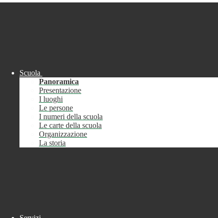
Salta al contenuto
Scuola
Panoramica
Presentazione
Italiano
I luoghi
Le persone
Italiano
I numeri della scuola
English
Le carte della scuola
Deutsch
Organizzazione
Français
La storia
Español
Accedi
Accedi
button close
×
Nome Utente
Servizi