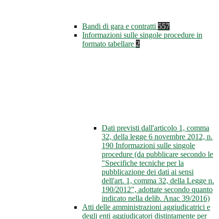
Bandi di gara e contratti
557
Informazioni sulle singole procedure in
formato tabellare
2
Dati previsti dall'articolo 1, comma
32, della legge 6 novembre 2012, n.
190 Informazioni sulle singole
procedure (da pubblicare secondo le
"Specifiche tecniche per la
pubblicazione dei dati ai sensi
dell'art. 1, comma 32, della Legge n.
190/2012", adottate secondo quanto
indicato nella delib. Anac 39/2016)
Atti delle amministrazioni aggiudicatrici e
degli enti aggiudicatori distintamente per