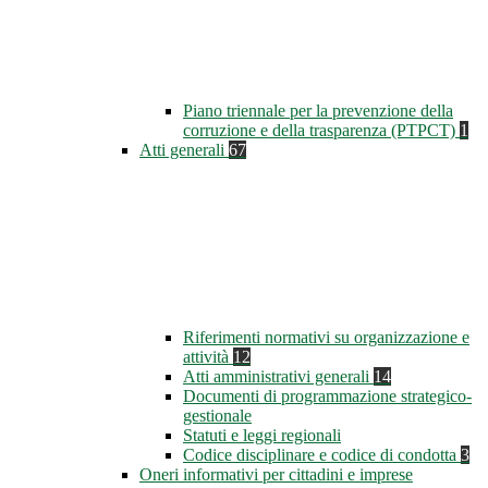
Piano triennale per la prevenzione della
corruzione e della trasparenza (PTPCT)
1
Atti generali
67
Riferimenti normativi su organizzazione e
attività
12
Atti amministrativi generali
14
Documenti di programmazione strategico-
gestionale
Statuti e leggi regionali
Codice disciplinare e codice di condotta
3
Oneri informativi per cittadini e imprese