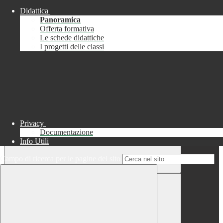
Didattica
Chiudi
Panoramica
Successo
Offerta formativa
Le schede didattiche
Chiudi
I progetti delle classi
Informazione
Chiudi
Attendere...
Attendere il completamento dell'operazione...
Privacy
Documentazione
Info Utili
Campo di ricerca per le pagine del sito
Chiudi