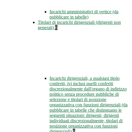
Incarichi amministrativi di vertice (da
pubblicare in tabelle)
Titolari di incarichi dirigenziali (dirigenti non
generali)
6
Incarichi dirigenziali, a qualsiasi titolo
conferiti, ivi inclusi quelli conferiti
discrezionalmente dall'organo di indirizzo
politico senza procedure pubbliche di
selezione e titolari di posizione
organizzativa con funzioni dirigenziali (da
pubblicare in tabelle che distinguano le
seguenti situazioni: dirigenti, dirigenti
individuati discrezionalmente, titolari di
posizione organizzativa con funzioni
dirigenziali)
6