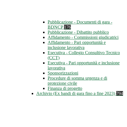
Pubblicazione - Documenti di gara -
BDNCP
176
Pubblicazione - Dibattito pubblico
Affidamento - Commissioni giudicatrici
Affidamento - Pari opportunità e
inclusione lavorativa
Esecutiva - Collegio Consultivo Tecnico
(CCT)
Esecutiva - Pari opportunità e inclusione
lavorativa
Sponsorizzazioni
Procedure di somma urgenza e di
protezione civile
Finanza di progetto
Archivio (Ex bandi di gara fino a fine 2023)
794