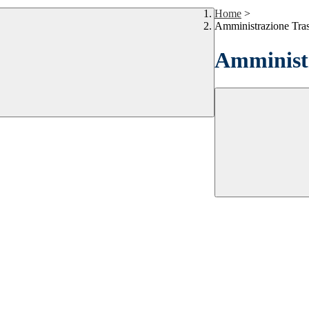
Home
>
Amministrazione Tra
Amministr