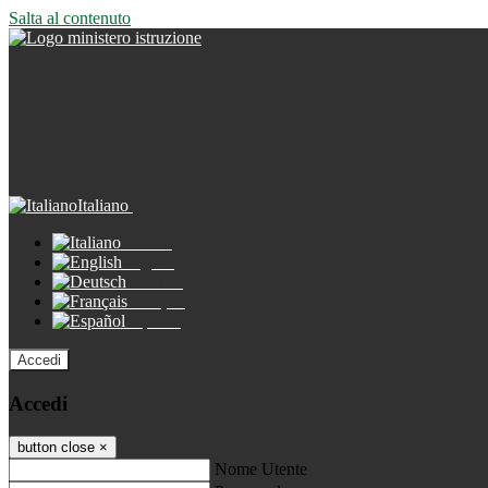
Salta al contenuto
Italiano
Italiano
English
Deutsch
Français
Español
Accedi
Accedi
button close
×
Nome Utente