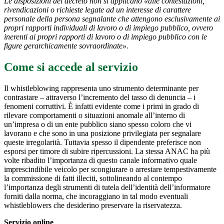
Le disposizioni del decreto non si applicano «alle contestazioni,
rivendicazioni o richieste legate ad un interesse di carattere
personale della persona segnalante che attengono esclusivamente ai
propri rapporti individuali di lavoro o di impiego pubblico, ovvero
inerenti ai propri rapporti di lavoro o di impiego pubblico con le
figure gerarchicamente sovraordinate».
Come si accede al servizio
Il whistleblowing rappresenta uno strumento determinante per
contrastare – attraverso l’incremento del tasso di denuncia – i
fenomeni corruttivi. È infatti evidente come i primi in grado di
rilevare comportamenti o situazioni anomale all’interno di
un’impresa o di un ente pubblico siano spesso coloro che vi
lavorano e che sono in una posizione privilegiata per segnalare
queste irregolarità. Tuttavia spesso il dipendente preferisce non
esporsi per timore di subire ripercussioni. La stessa ANAC ha più
volte ribadito l’importanza di questo canale informativo quale
imprescindibile veicolo per scongiurare o arrestare tempestivamente
la commissione di fatti illeciti, sottolineando al contempo
l’importanza degli strumenti di tutela dell’identità dell’informatore
forniti dalla norma, che incoraggiano in tal modo eventuali
whistleblowers che desiderino preservare la riservatezza.
Servizio online