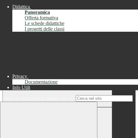
Didattica
Chiudi
Panoramica
Successo
Offerta formativa
Le schede didattiche
Chiudi
I progetti delle classi
Informazione
Chiudi
Attendere...
Attendere il completamento dell'operazione...
Privacy
Documentazione
Info Utili
Campo di ricerca per le pagine del sito
Chiudi