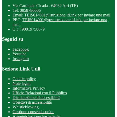
Via Cardinale Cicada - 64032 Atri (TE)
Tel:
0858780006
Email:
TEIS014001@istruzione.it
Link per inviare una mail
PEC:
TEIS014001@pec.istruzione.it
Link per inviare una
mail
C.F.: 90019750679
Seguici su
Facebook
Youtube
Instagram
Sezione Link Utili
Cookie policy
Note legali
Informativa Privacy
Ufficio Relazioni con il Pubblico
Dichiarazione di accessibilità
Obiettivi di accessibilità
Whistleblowing
Gestione consensi cookie
Amministrazione trasparente