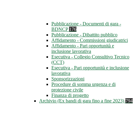
Pubblicazione - Documenti di gara -
BDNCP
176
Pubblicazione - Dibattito pubblico
Affidamento - Commissioni giudicatrici
Affidamento - Pari opportunità e
inclusione lavorativa
Esecutiva - Collegio Consultivo Tecnico
(CCT)
Esecutiva - Pari opportunità e inclusione
lavorativa
Sponsorizzazioni
Procedure di somma urgenza e di
protezione civile
Finanza di progetto
Archivio (Ex bandi di gara fino a fine 2023)
794