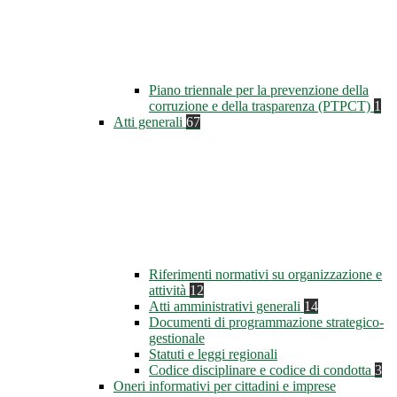
Piano triennale per la prevenzione della
corruzione e della trasparenza (PTPCT)
1
Atti generali
67
Riferimenti normativi su organizzazione e
attività
12
Atti amministrativi generali
14
Documenti di programmazione strategico-
gestionale
Statuti e leggi regionali
Codice disciplinare e codice di condotta
3
Oneri informativi per cittadini e imprese