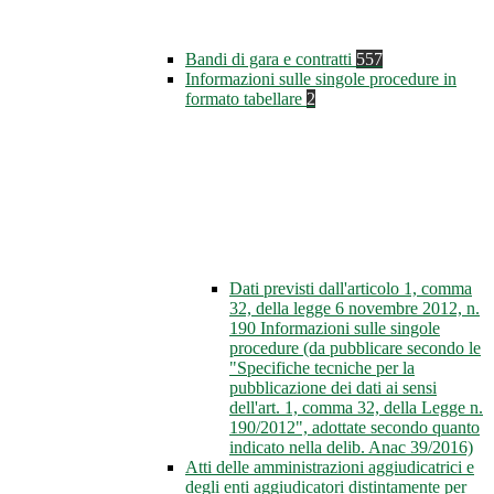
Bandi di gara e contratti
557
Informazioni sulle singole procedure in
formato tabellare
2
Dati previsti dall'articolo 1, comma
32, della legge 6 novembre 2012, n.
190 Informazioni sulle singole
procedure (da pubblicare secondo le
"Specifiche tecniche per la
pubblicazione dei dati ai sensi
dell'art. 1, comma 32, della Legge n.
190/2012", adottate secondo quanto
indicato nella delib. Anac 39/2016)
Atti delle amministrazioni aggiudicatrici e
degli enti aggiudicatori distintamente per