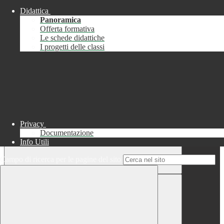
Didattica
Chiudi
Panoramica
Successo
Offerta formativa
Le schede didattiche
Chiudi
I progetti delle classi
Informazione
Chiudi
Attendere...
Attendere il completamento dell'operazione...
Privacy
Documentazione
Info Utili
Campo di ricerca per le pagine del sito
Chiudi