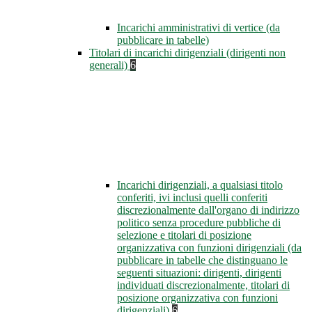
Incarichi amministrativi di vertice (da
pubblicare in tabelle)
Titolari di incarichi dirigenziali (dirigenti non
generali)
6
Incarichi dirigenziali, a qualsiasi titolo
conferiti, ivi inclusi quelli conferiti
discrezionalmente dall'organo di indirizzo
politico senza procedure pubbliche di
selezione e titolari di posizione
organizzativa con funzioni dirigenziali (da
pubblicare in tabelle che distinguano le
seguenti situazioni: dirigenti, dirigenti
individuati discrezionalmente, titolari di
posizione organizzativa con funzioni
dirigenziali)
6