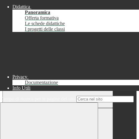
Didattica
Chiudi
Panoramica
Successo
Offerta formativa
Le schede didattiche
Chiudi
I progetti delle classi
Informazione
Chiudi
Attendere...
Attendere il completamento dell'operazione...
Privacy
Documentazione
Info Utili
Campo di ricerca per le pagine del sito
Chiudi