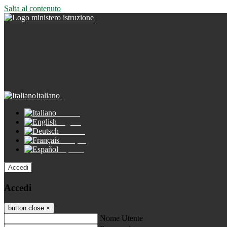
Salta al contenuto
Italiano
Italiano
English
Deutsch
Français
Español
Accedi
Accedi
button close
×
Nome Utente