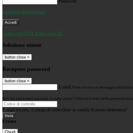
Password
Password dimenticata?
-
Entra con SPID
Entra con CIE
Seleziona utente
button close
×
Recupero password
button close
×
E-mail
Verrà inviato un messaggio all'indirizz
Non hai una e-mail associata al nome utente? Effettua il reset della password tram
E-mail inviata, si prega di controllare la casella di posta elettronica!
Errore
Chiudi