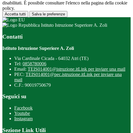
disabilitati. È possibile consultare l'elenco nella pagina della cookie
policy.
Accetta tutti
Salva le preferenze
Istituto Istruzione Superiore A. Zoli
Contatti
Istituto Istruzione Superiore A. Zoli
Via Cardinale Cicada - 64032 Atri (TE)
Tel:
0858780006
Email:
TEIS014001@istruzione.it
Link per inviare una mail
PEC:
TEIS014001@pec.istruzione.it
Link per inviare una
mail
C.F.: 90019750679
Seguici su
Facebook
Youtube
Instagram
Sezione Link Utili