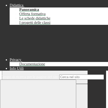
Didattica
Chiudi
Panoramica
Successo
Offerta formativa
Le schede didattiche
Chiudi
I progetti delle classi
Informazione
Chiudi
Attendere...
Attendere il completamento dell'operazione...
Privacy
Documentazione
Info Utili
Campo di ricerca per le pagine del sito
Chiudi