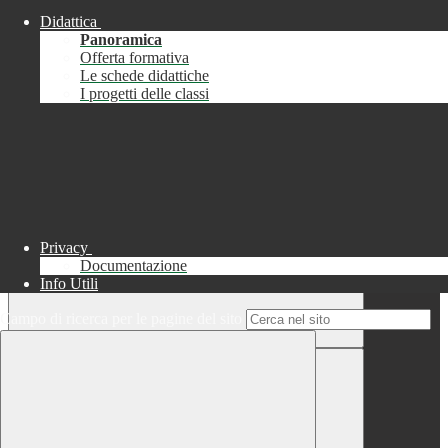
Didattica
Chiudi
Panoramica
Successo
Offerta formativa
Le schede didattiche
Chiudi
I progetti delle classi
Informazione
Chiudi
Attendere...
Attendere il completamento dell'operazione...
Privacy
Documentazione
Info Utili
Campo di ricerca per le pagine del sito
Chiudi