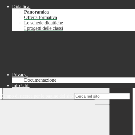
Didattica
Chiudi
Panoramica
Successo
Offerta formativa
Le schede didattiche
Chiudi
I progetti delle classi
Informazione
Chiudi
Attendere...
Attendere il completamento dell'operazione...
Privacy
Documentazione
Info Utili
Campo di ricerca per le pagine del sito
Chiudi