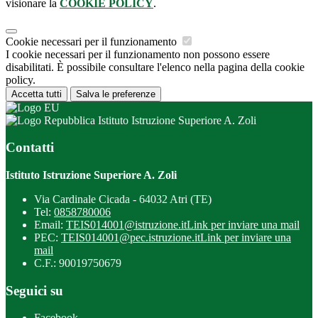
visionare la
COOKIE POLICY
.
Cookie necessari per il funzionamento
I cookie necessari per il funzionamento non possono essere
disabilitati. È possibile consultare l'elenco nella pagina della cookie
policy.
Accetta tutti
Salva le preferenze
Istituto Istruzione Superiore A. Zoli
Contatti
Istituto Istruzione Superiore A. Zoli
Via Cardinale Cicada - 64032 Atri (TE)
Tel:
0858780006
Email:
TEIS014001@istruzione.it
Link per inviare una mail
PEC:
TEIS014001@pec.istruzione.it
Link per inviare una
mail
C.F.: 90019750679
Seguici su
Facebook