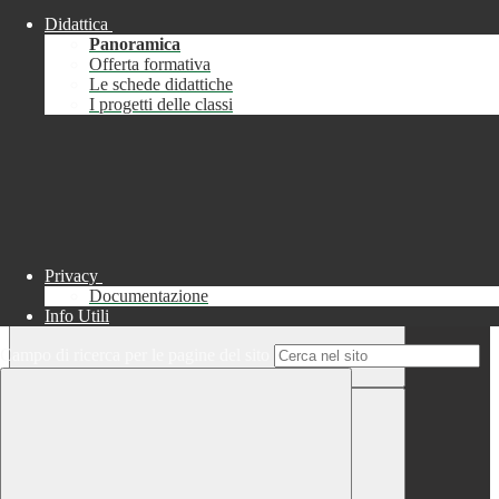
Didattica
Chiudi
Panoramica
Successo
Offerta formativa
Le schede didattiche
Chiudi
I progetti delle classi
Informazione
Chiudi
Attendere...
Attendere il completamento dell'operazione...
Privacy
Documentazione
Info Utili
Campo di ricerca per le pagine del sito
Chiudi