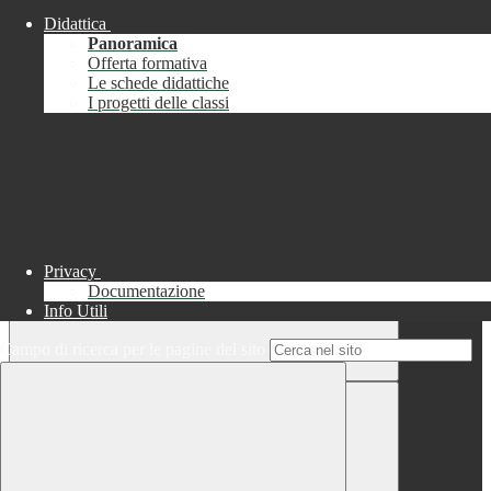
Didattica
Chiudi
Panoramica
Successo
Offerta formativa
Le schede didattiche
Chiudi
I progetti delle classi
Informazione
Chiudi
Attendere...
Attendere il completamento dell'operazione...
Privacy
Documentazione
Info Utili
Campo di ricerca per le pagine del sito
Chiudi