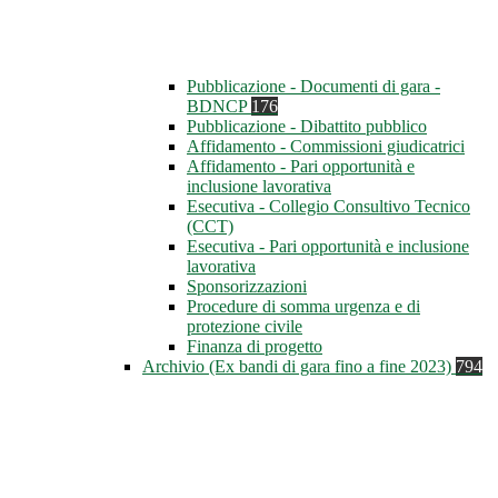
Pubblicazione - Documenti di gara -
BDNCP
176
Pubblicazione - Dibattito pubblico
Affidamento - Commissioni giudicatrici
Affidamento - Pari opportunità e
inclusione lavorativa
Esecutiva - Collegio Consultivo Tecnico
(CCT)
Esecutiva - Pari opportunità e inclusione
lavorativa
Sponsorizzazioni
Procedure di somma urgenza e di
protezione civile
Finanza di progetto
Archivio (Ex bandi di gara fino a fine 2023)
794