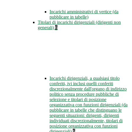
Incarichi amministrativi di vertice (da
pubblicare in tabelle)
Titolari di incarichi dirigenziali (dirigenti non
generali)
6
Incarichi dirigenziali, a qualsiasi titolo
conferiti, ivi inclusi quelli conferiti
discrezionalmente dall'organo di indirizzo
politico senza procedure pubbliche di
selezione e titolari di posizione
organizzativa con funzioni dirigenziali (da
pubblicare in tabelle che distinguano le
seguenti situazioni: dirigenti, dirigenti
individuati discrezionalmente, titolari di
posizione organizzativa con funzioni
dirigenziali)
6