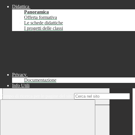
Didattica
Chiudi
Panoramica
Successo
Offerta formativa
Le schede didattiche
Chiudi
I progetti delle classi
Informazione
Chiudi
Attendere...
Attendere il completamento dell'operazione...
Privacy
Documentazione
Info Utili
Campo di ricerca per le pagine del sito
Chiudi