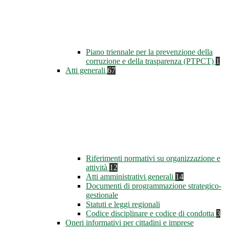
Piano triennale per la prevenzione della
corruzione e della trasparenza (PTPCT)
1
Atti generali
67
Riferimenti normativi su organizzazione e
attività
12
Atti amministrativi generali
14
Documenti di programmazione strategico-
gestionale
Statuti e leggi regionali
Codice disciplinare e codice di condotta
3
Oneri informativi per cittadini e imprese