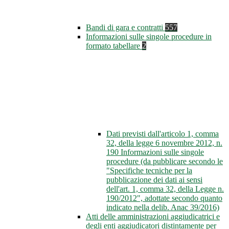
Bandi di gara e contratti
557
Informazioni sulle singole procedure in
formato tabellare
2
Dati previsti dall'articolo 1, comma
32, della legge 6 novembre 2012, n.
190 Informazioni sulle singole
procedure (da pubblicare secondo le
"Specifiche tecniche per la
pubblicazione dei dati ai sensi
dell'art. 1, comma 32, della Legge n.
190/2012", adottate secondo quanto
indicato nella delib. Anac 39/2016)
Atti delle amministrazioni aggiudicatrici e
degli enti aggiudicatori distintamente per