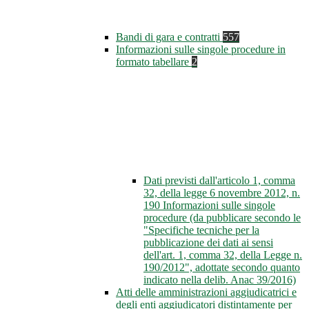
Bandi di gara e contratti
557
Informazioni sulle singole procedure in
formato tabellare
2
Dati previsti dall'articolo 1, comma
32, della legge 6 novembre 2012, n.
190 Informazioni sulle singole
procedure (da pubblicare secondo le
"Specifiche tecniche per la
pubblicazione dei dati ai sensi
dell'art. 1, comma 32, della Legge n.
190/2012", adottate secondo quanto
indicato nella delib. Anac 39/2016)
Atti delle amministrazioni aggiudicatrici e
degli enti aggiudicatori distintamente per