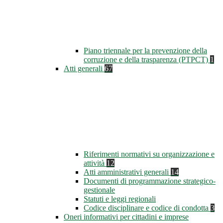
Piano triennale per la prevenzione della
corruzione e della trasparenza (PTPCT)
1
Atti generali
67
Riferimenti normativi su organizzazione e
attività
12
Atti amministrativi generali
14
Documenti di programmazione strategico-
gestionale
Statuti e leggi regionali
Codice disciplinare e codice di condotta
3
Oneri informativi per cittadini e imprese