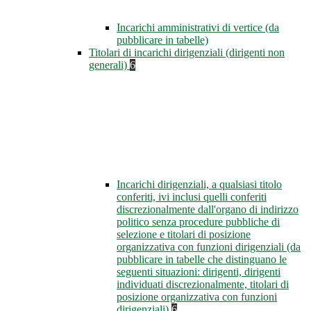
Incarichi amministrativi di vertice (da
pubblicare in tabelle)
Titolari di incarichi dirigenziali (dirigenti non
generali)
6
Incarichi dirigenziali, a qualsiasi titolo
conferiti, ivi inclusi quelli conferiti
discrezionalmente dall'organo di indirizzo
politico senza procedure pubbliche di
selezione e titolari di posizione
organizzativa con funzioni dirigenziali (da
pubblicare in tabelle che distinguano le
seguenti situazioni: dirigenti, dirigenti
individuati discrezionalmente, titolari di
posizione organizzativa con funzioni
dirigenziali)
6