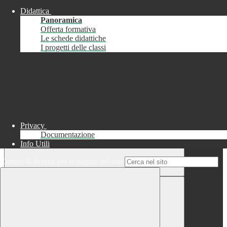
Didattica
Chiudi
Panoramica
Successo
Offerta formativa
Le schede didattiche
Chiudi
I progetti delle classi
Informazione
Chiudi
Attendere...
Attendere il completamento dell'operazione...
Privacy
Documentazione
Info Utili
Campo di ricerca per le pagine del sito
Chiudi