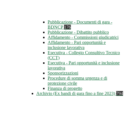
Pubblicazione - Documenti di gara -
BDNCP
176
Pubblicazione - Dibattito pubblico
Affidamento - Commissioni giudicatrici
Affidamento - Pari opportunità e
inclusione lavorativa
Esecutiva - Collegio Consultivo Tecnico
(CCT)
Esecutiva - Pari opportunità e inclusione
lavorativa
Sponsorizzazioni
Procedure di somma urgenza e di
protezione civile
Finanza di progetto
Archivio (Ex bandi di gara fino a fine 2023)
794