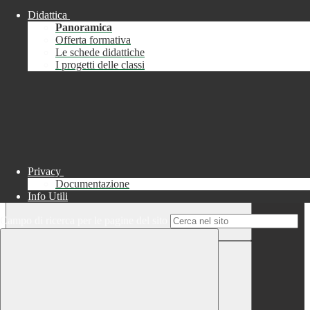
Didattica
Chiudi
Panoramica
Successo
Offerta formativa
Le schede didattiche
Chiudi
I progetti delle classi
Informazione
Chiudi
Attendere...
Attendere il completamento dell'operazione...
Privacy
Documentazione
Info Utili
Campo di ricerca per le pagine del sito
Chiudi