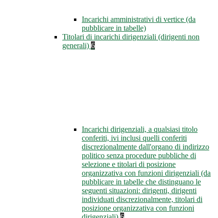
Incarichi amministrativi di vertice (da
pubblicare in tabelle)
Titolari di incarichi dirigenziali (dirigenti non
generali)
6
Incarichi dirigenziali, a qualsiasi titolo
conferiti, ivi inclusi quelli conferiti
discrezionalmente dall'organo di indirizzo
politico senza procedure pubbliche di
selezione e titolari di posizione
organizzativa con funzioni dirigenziali (da
pubblicare in tabelle che distinguano le
seguenti situazioni: dirigenti, dirigenti
individuati discrezionalmente, titolari di
posizione organizzativa con funzioni
dirigenziali)
6