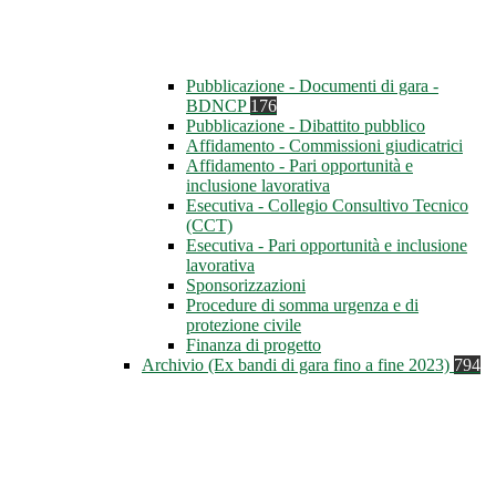
Pubblicazione - Documenti di gara -
BDNCP
176
Pubblicazione - Dibattito pubblico
Affidamento - Commissioni giudicatrici
Affidamento - Pari opportunità e
inclusione lavorativa
Esecutiva - Collegio Consultivo Tecnico
(CCT)
Esecutiva - Pari opportunità e inclusione
lavorativa
Sponsorizzazioni
Procedure di somma urgenza e di
protezione civile
Finanza di progetto
Archivio (Ex bandi di gara fino a fine 2023)
794