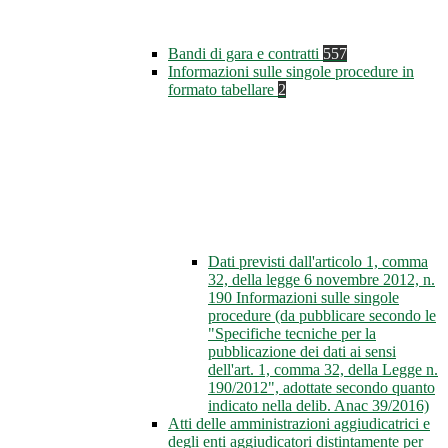
Bandi di gara e contratti
557
Informazioni sulle singole procedure in
formato tabellare
2
Dati previsti dall'articolo 1, comma
32, della legge 6 novembre 2012, n.
190 Informazioni sulle singole
procedure (da pubblicare secondo le
"Specifiche tecniche per la
pubblicazione dei dati ai sensi
dell'art. 1, comma 32, della Legge n.
190/2012", adottate secondo quanto
indicato nella delib. Anac 39/2016)
Atti delle amministrazioni aggiudicatrici e
degli enti aggiudicatori distintamente per