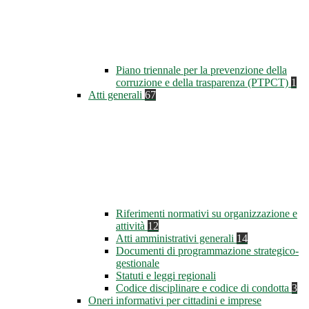
Piano triennale per la prevenzione della
corruzione e della trasparenza (PTPCT)
1
Atti generali
67
Riferimenti normativi su organizzazione e
attività
12
Atti amministrativi generali
14
Documenti di programmazione strategico-
gestionale
Statuti e leggi regionali
Codice disciplinare e codice di condotta
3
Oneri informativi per cittadini e imprese