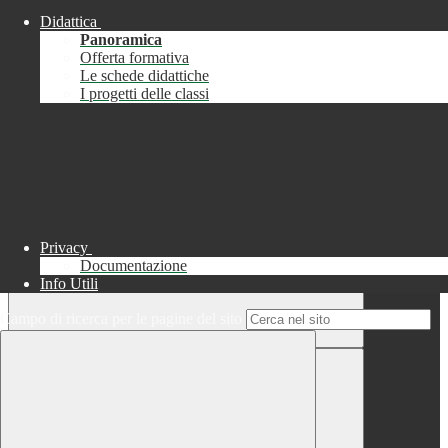
Didattica
Chiudi
Panoramica
Successo
Offerta formativa
Le schede didattiche
Chiudi
I progetti delle classi
Informazione
Chiudi
Attendere...
Attendere il completamento dell'operazione...
Privacy
Documentazione
Info Utili
Campo di ricerca per le pagine del sito
Chiudi