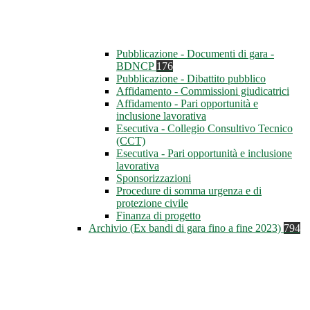
Pubblicazione - Documenti di gara -
BDNCP
176
Pubblicazione - Dibattito pubblico
Affidamento - Commissioni giudicatrici
Affidamento - Pari opportunità e
inclusione lavorativa
Esecutiva - Collegio Consultivo Tecnico
(CCT)
Esecutiva - Pari opportunità e inclusione
lavorativa
Sponsorizzazioni
Procedure di somma urgenza e di
protezione civile
Finanza di progetto
Archivio (Ex bandi di gara fino a fine 2023)
794