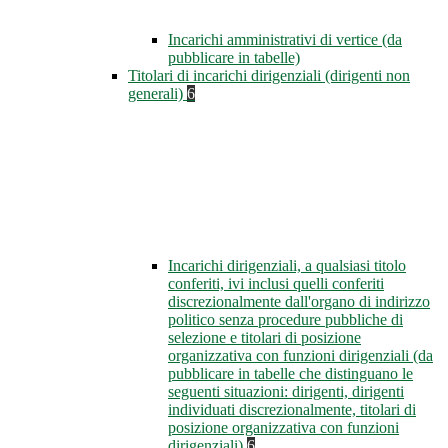
Incarichi amministrativi di vertice (da
pubblicare in tabelle)
Titolari di incarichi dirigenziali (dirigenti non
generali)
6
Incarichi dirigenziali, a qualsiasi titolo
conferiti, ivi inclusi quelli conferiti
discrezionalmente dall'organo di indirizzo
politico senza procedure pubbliche di
selezione e titolari di posizione
organizzativa con funzioni dirigenziali (da
pubblicare in tabelle che distinguano le
seguenti situazioni: dirigenti, dirigenti
individuati discrezionalmente, titolari di
posizione organizzativa con funzioni
dirigenziali)
6