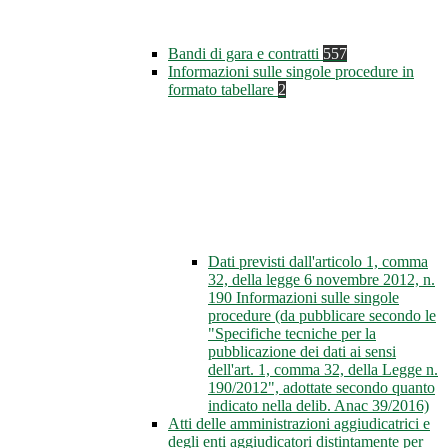
Bandi di gara e contratti
557
Informazioni sulle singole procedure in
formato tabellare
2
Dati previsti dall'articolo 1, comma
32, della legge 6 novembre 2012, n.
190 Informazioni sulle singole
procedure (da pubblicare secondo le
"Specifiche tecniche per la
pubblicazione dei dati ai sensi
dell'art. 1, comma 32, della Legge n.
190/2012", adottate secondo quanto
indicato nella delib. Anac 39/2016)
Atti delle amministrazioni aggiudicatrici e
degli enti aggiudicatori distintamente per