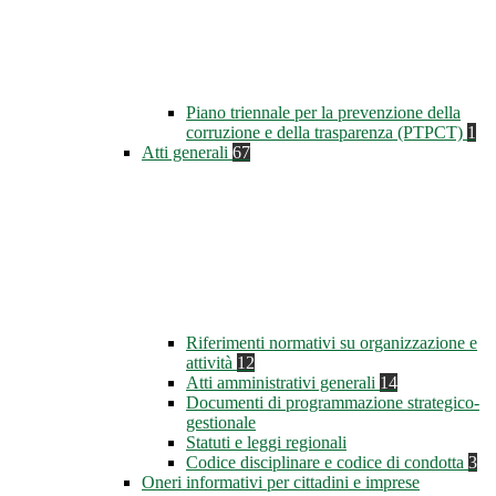
Piano triennale per la prevenzione della
corruzione e della trasparenza (PTPCT)
1
Atti generali
67
Riferimenti normativi su organizzazione e
attività
12
Atti amministrativi generali
14
Documenti di programmazione strategico-
gestionale
Statuti e leggi regionali
Codice disciplinare e codice di condotta
3
Oneri informativi per cittadini e imprese