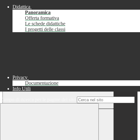
Didattica
Chiudi
Panoramica
Successo
Offerta formativa
Le schede didattiche
Chiudi
I progetti delle classi
Informazione
Chiudi
Attendere...
Attendere il completamento dell'operazione...
Privacy
Documentazione
Info Utili
Campo di ricerca per le pagine del sito
Chiudi