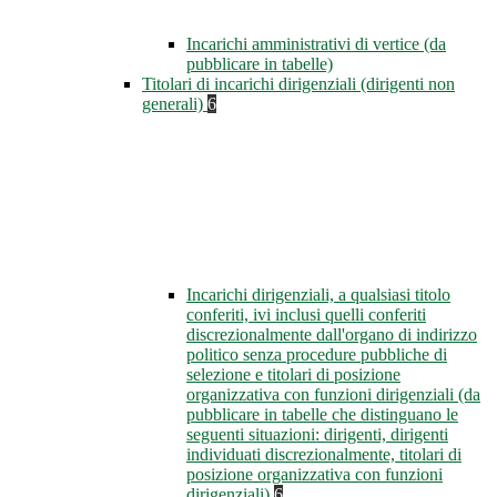
Incarichi amministrativi di vertice (da
pubblicare in tabelle)
Titolari di incarichi dirigenziali (dirigenti non
generali)
6
Incarichi dirigenziali, a qualsiasi titolo
conferiti, ivi inclusi quelli conferiti
discrezionalmente dall'organo di indirizzo
politico senza procedure pubbliche di
selezione e titolari di posizione
organizzativa con funzioni dirigenziali (da
pubblicare in tabelle che distinguano le
seguenti situazioni: dirigenti, dirigenti
individuati discrezionalmente, titolari di
posizione organizzativa con funzioni
dirigenziali)
6