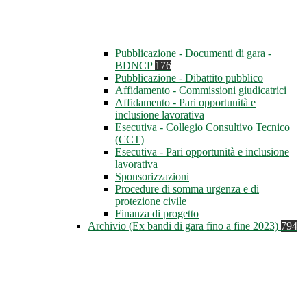
Pubblicazione - Documenti di gara -
BDNCP
176
Pubblicazione - Dibattito pubblico
Affidamento - Commissioni giudicatrici
Affidamento - Pari opportunità e
inclusione lavorativa
Esecutiva - Collegio Consultivo Tecnico
(CCT)
Esecutiva - Pari opportunità e inclusione
lavorativa
Sponsorizzazioni
Procedure di somma urgenza e di
protezione civile
Finanza di progetto
Archivio (Ex bandi di gara fino a fine 2023)
794