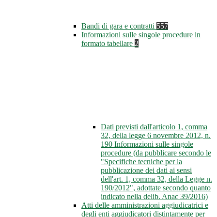
Bandi di gara e contratti
557
Informazioni sulle singole procedure in
formato tabellare
2
Dati previsti dall'articolo 1, comma
32, della legge 6 novembre 2012, n.
190 Informazioni sulle singole
procedure (da pubblicare secondo le
"Specifiche tecniche per la
pubblicazione dei dati ai sensi
dell'art. 1, comma 32, della Legge n.
190/2012", adottate secondo quanto
indicato nella delib. Anac 39/2016)
Atti delle amministrazioni aggiudicatrici e
degli enti aggiudicatori distintamente per