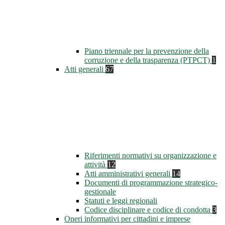
Piano triennale per la prevenzione della
corruzione e della trasparenza (PTPCT)
1
Atti generali
67
Riferimenti normativi su organizzazione e
attività
12
Atti amministrativi generali
14
Documenti di programmazione strategico-
gestionale
Statuti e leggi regionali
Codice disciplinare e codice di condotta
3
Oneri informativi per cittadini e imprese