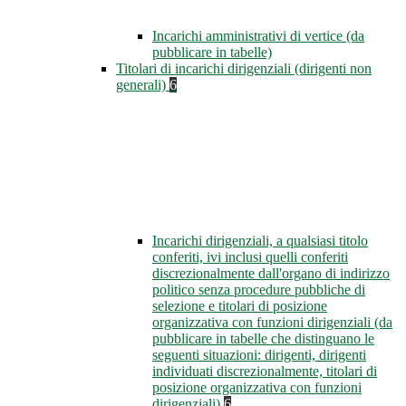
Incarichi amministrativi di vertice (da
pubblicare in tabelle)
Titolari di incarichi dirigenziali (dirigenti non
generali)
6
Incarichi dirigenziali, a qualsiasi titolo
conferiti, ivi inclusi quelli conferiti
discrezionalmente dall'organo di indirizzo
politico senza procedure pubbliche di
selezione e titolari di posizione
organizzativa con funzioni dirigenziali (da
pubblicare in tabelle che distinguano le
seguenti situazioni: dirigenti, dirigenti
individuati discrezionalmente, titolari di
posizione organizzativa con funzioni
dirigenziali)
6