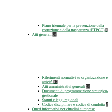
Piano triennale per la prevenzione della
corruzione e della trasparenza (PTPCT)
1
Atti generali
67
Riferimenti normativi su organizzazione e
attività
12
Atti amministrativi generali
14
Documenti di programmazione strategico-
gestionale
Statuti e leggi regionali
Codice disciplinare e codice di condotta
3
Oneri informativi per cittadini e imprese