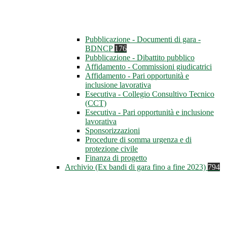
Pubblicazione - Documenti di gara -
BDNCP
176
Pubblicazione - Dibattito pubblico
Affidamento - Commissioni giudicatrici
Affidamento - Pari opportunità e
inclusione lavorativa
Esecutiva - Collegio Consultivo Tecnico
(CCT)
Esecutiva - Pari opportunità e inclusione
lavorativa
Sponsorizzazioni
Procedure di somma urgenza e di
protezione civile
Finanza di progetto
Archivio (Ex bandi di gara fino a fine 2023)
794