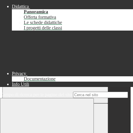
Didattica
Chiudi
Panoramica
Successo
Offerta formativa
Le schede didattiche
Chiudi
I progetti delle classi
Informazione
Chiudi
Attendere...
Attendere il completamento dell'operazione...
Privacy
Documentazione
Info Utili
Campo di ricerca per le pagine del sito
Chiudi