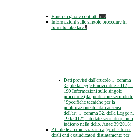
Bandi di gara e contratti
557
Informazioni sulle singole procedure in
formato tabellare
2
Dati previsti dall'articolo 1, comma
32, della legge 6 novembre 2012, n.
190 Informazioni sulle singole
procedure (da pubblicare secondo le
"Specifiche tecniche per la
pubblicazione dei dati ai sensi
dell'art. 1, comma 32, della Legge n.
190/2012", adottate secondo quanto
indicato nella delib. Anac 39/2016)
Atti delle amministrazioni aggiudicatrici e
degli enti aggiudicatori distintamente per