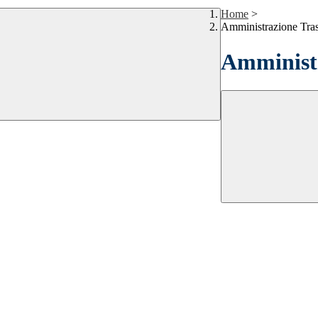
Home
>
Amministrazione Tra
Amministr