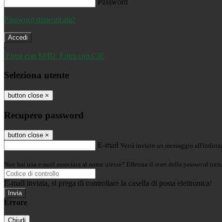
Password
Password dimenticata?
-
Entra con SPID
Entra con CIE
Seleziona utente
button close
×
Recupero password
button close
×
E-mail
Verrà inviato un messaggio all'indirizz
Non hai una e-mail associata al nome utente? Effettua il reset della password tram
E-mail inviata, si prega di controllare la casella di posta elettronica!
Errore
Chiudi