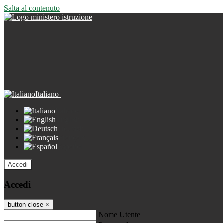
Salta al contenuto
Italiano
Italiano
English
Deutsch
Français
Español
Accedi
Accedi
button close
×
Nome Utente