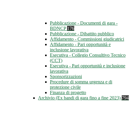
Pubblicazione - Documenti di gara -
BDNCP
176
Pubblicazione - Dibattito pubblico
Affidamento - Commissioni giudicatrici
Affidamento - Pari opportunità e
inclusione lavorativa
Esecutiva - Collegio Consultivo Tecnico
(CCT)
Esecutiva - Pari opportunità e inclusione
lavorativa
Sponsorizzazioni
Procedure di somma urgenza e di
protezione civile
Finanza di progetto
Archivio (Ex bandi di gara fino a fine 2023)
794