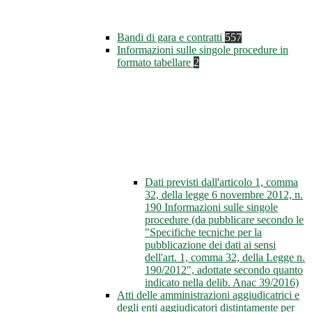
Bandi di gara e contratti
557
Informazioni sulle singole procedure in
formato tabellare
2
Dati previsti dall'articolo 1, comma
32, della legge 6 novembre 2012, n.
190 Informazioni sulle singole
procedure (da pubblicare secondo le
"Specifiche tecniche per la
pubblicazione dei dati ai sensi
dell'art. 1, comma 32, della Legge n.
190/2012", adottate secondo quanto
indicato nella delib. Anac 39/2016)
Atti delle amministrazioni aggiudicatrici e
degli enti aggiudicatori distintamente per