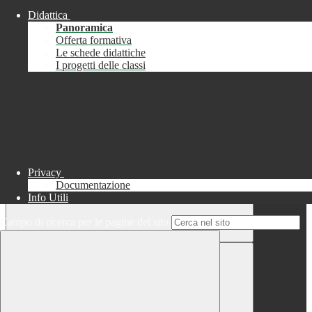
Didattica
Chiudi
Panoramica
Successo
Offerta formativa
Le schede didattiche
Chiudi
I progetti delle classi
Informazione
Chiudi
Attendere...
Attendere il completamento dell'operazione...
Privacy
Documentazione
Info Utili
Campo di ricerca per le pagine del sito
Chiudi