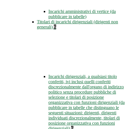
Incarichi amministrativi di vertice (da
pubblicare in tabelle)
Titolari di incarichi dirigenziali (dirigenti non
generali)
6
Incarichi dirigenziali, a qualsiasi titolo
conferiti, ivi inclusi quelli conferiti
discrezionalmente dall'organo di indirizzo
politico senza procedure pubbliche di
selezione e titolari di posizione
organizzativa con funzioni dirigenziali (da
pubblicare in tabelle che distinguano le
seguenti situazioni: dirigenti, dirigenti
individuati discrezionalmente, titolari di
posizione organizzativa con funzioni
dirigenziali)
6