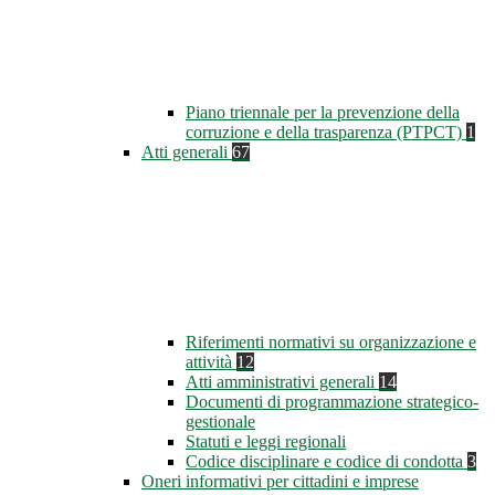
Piano triennale per la prevenzione della
corruzione e della trasparenza (PTPCT)
1
Atti generali
67
Riferimenti normativi su organizzazione e
attività
12
Atti amministrativi generali
14
Documenti di programmazione strategico-
gestionale
Statuti e leggi regionali
Codice disciplinare e codice di condotta
3
Oneri informativi per cittadini e imprese