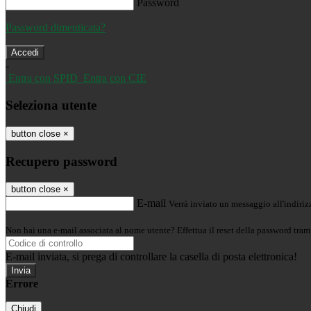
Password
Password dimenticata?
-
Entra con SPID
Entra con CIE
Seleziona utente
button close
×
Recupero password
button close
×
E-mail
Verrà inviato un messaggio all'indirizz
Non hai una e-mail associata al nome utente? Effettua il reset della password tram
E-mail inviata, si prega di controllare la casella di posta elettronica!
Errore
Chiudi