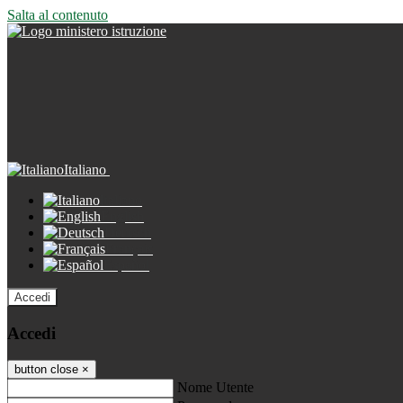
Salta al contenuto
Italiano
Italiano
English
Deutsch
Français
Español
Accedi
Accedi
button close
×
Nome Utente