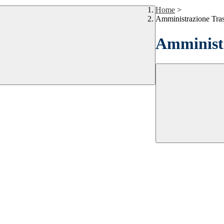
Home
>
Amministrazione Tra
Amministr