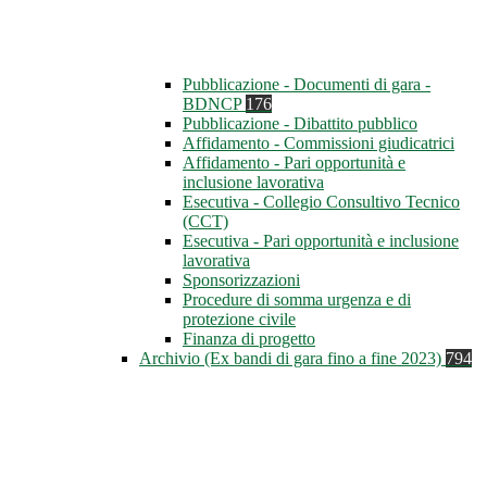
Pubblicazione - Documenti di gara -
BDNCP
176
Pubblicazione - Dibattito pubblico
Affidamento - Commissioni giudicatrici
Affidamento - Pari opportunità e
inclusione lavorativa
Esecutiva - Collegio Consultivo Tecnico
(CCT)
Esecutiva - Pari opportunità e inclusione
lavorativa
Sponsorizzazioni
Procedure di somma urgenza e di
protezione civile
Finanza di progetto
Archivio (Ex bandi di gara fino a fine 2023)
794