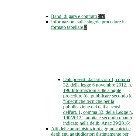
Bandi di gara e contratti
557
Informazioni sulle singole procedure in
formato tabellare
2
Dati previsti dall'articolo 1, comma
32, della legge 6 novembre 2012, n.
190 Informazioni sulle singole
procedure (da pubblicare secondo le
"Specifiche tecniche per la
pubblicazione dei dati ai sensi
dell'art. 1, comma 32, della Legge n.
190/2012", adottate secondo quanto
indicato nella delib. Anac 39/2016)
Atti delle amministrazioni aggiudicatrici e
degli enti aggiudicatori distintamente per