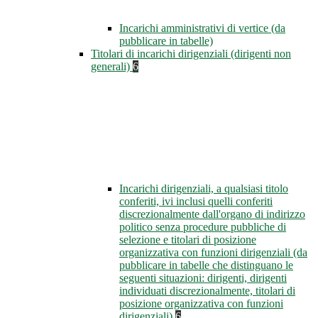
Incarichi amministrativi di vertice (da
pubblicare in tabelle)
Titolari di incarichi dirigenziali (dirigenti non
generali)
6
Incarichi dirigenziali, a qualsiasi titolo
conferiti, ivi inclusi quelli conferiti
discrezionalmente dall'organo di indirizzo
politico senza procedure pubbliche di
selezione e titolari di posizione
organizzativa con funzioni dirigenziali (da
pubblicare in tabelle che distinguano le
seguenti situazioni: dirigenti, dirigenti
individuati discrezionalmente, titolari di
posizione organizzativa con funzioni
dirigenziali)
6