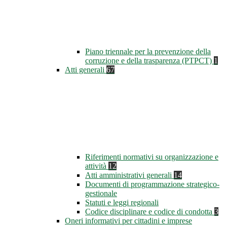
Piano triennale per la prevenzione della
corruzione e della trasparenza (PTPCT)
1
Atti generali
67
Riferimenti normativi su organizzazione e
attività
12
Atti amministrativi generali
14
Documenti di programmazione strategico-
gestionale
Statuti e leggi regionali
Codice disciplinare e codice di condotta
3
Oneri informativi per cittadini e imprese