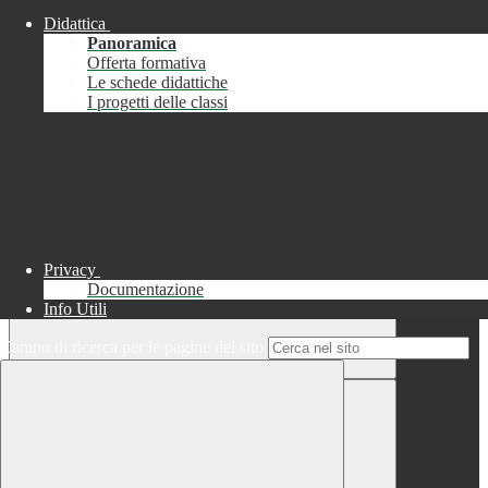
Didattica
Chiudi
Panoramica
Successo
Offerta formativa
Le schede didattiche
Chiudi
I progetti delle classi
Informazione
Chiudi
Attendere...
Attendere il completamento dell'operazione...
Privacy
Documentazione
Info Utili
Campo di ricerca per le pagine del sito
Chiudi