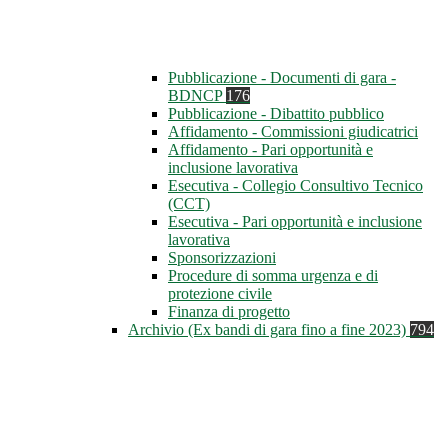
Pubblicazione - Documenti di gara -
BDNCP
176
Pubblicazione - Dibattito pubblico
Affidamento - Commissioni giudicatrici
Affidamento - Pari opportunità e
inclusione lavorativa
Esecutiva - Collegio Consultivo Tecnico
(CCT)
Esecutiva - Pari opportunità e inclusione
lavorativa
Sponsorizzazioni
Procedure di somma urgenza e di
protezione civile
Finanza di progetto
Archivio (Ex bandi di gara fino a fine 2023)
794