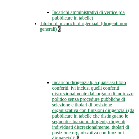
Incarichi amministrativi di vertice (da
pubblicare in tabelle)
Titolari di incarichi dirigenziali (dirigenti non
generali)
6
Incarichi dirigenziali, a qualsiasi titolo
conferiti, ivi inclusi quelli conferiti
discrezionalmente dall'organo di indirizzo
politico senza procedure pubbliche di
selezione e titolari di posizione
organizzativa con funzioni dirigenziali (da
pubblicare in tabelle che distinguano le
seguenti situazioni: dirigenti, dirigenti
individuati discrezionalmente, titolari di
posizione organizzativa con funzioni
dirigenziali)
6