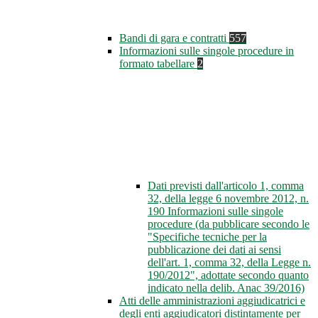
Bandi di gara e contratti
557
Informazioni sulle singole procedure in
formato tabellare
2
Dati previsti dall'articolo 1, comma
32, della legge 6 novembre 2012, n.
190 Informazioni sulle singole
procedure (da pubblicare secondo le
"Specifiche tecniche per la
pubblicazione dei dati ai sensi
dell'art. 1, comma 32, della Legge n.
190/2012", adottate secondo quanto
indicato nella delib. Anac 39/2016)
Atti delle amministrazioni aggiudicatrici e
degli enti aggiudicatori distintamente per