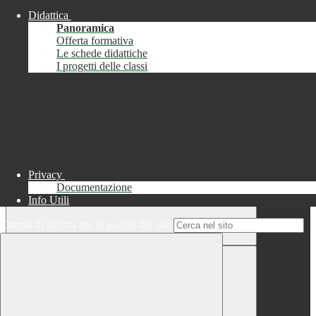
Didattica
Chiudi
Panoramica
Successo
Offerta formativa
Le schede didattiche
Chiudi
I progetti delle classi
Informazione
Chiudi
Attendere...
Attendere il completamento dell'operazione...
Privacy
Documentazione
Info Utili
Campo di ricerca per le pagine del sito
Chiudi