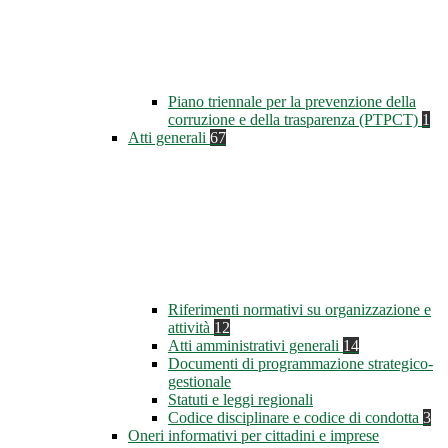
Piano triennale per la prevenzione della
corruzione e della trasparenza (PTPCT)
1
Atti generali
67
Riferimenti normativi su organizzazione e
attività
12
Atti amministrativi generali
14
Documenti di programmazione strategico-
gestionale
Statuti e leggi regionali
Codice disciplinare e codice di condotta
3
Oneri informativi per cittadini e imprese