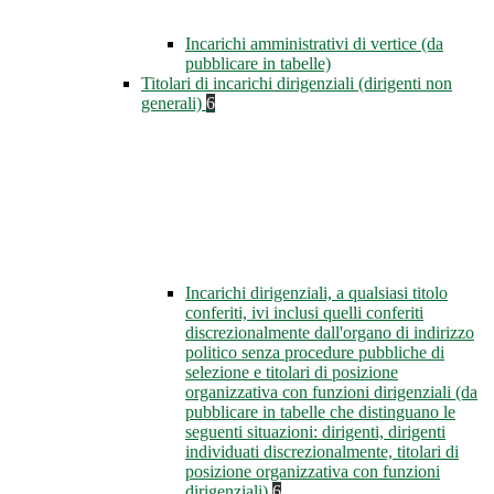
Incarichi amministrativi di vertice (da
pubblicare in tabelle)
Titolari di incarichi dirigenziali (dirigenti non
generali)
6
Incarichi dirigenziali, a qualsiasi titolo
conferiti, ivi inclusi quelli conferiti
discrezionalmente dall'organo di indirizzo
politico senza procedure pubbliche di
selezione e titolari di posizione
organizzativa con funzioni dirigenziali (da
pubblicare in tabelle che distinguano le
seguenti situazioni: dirigenti, dirigenti
individuati discrezionalmente, titolari di
posizione organizzativa con funzioni
dirigenziali)
6