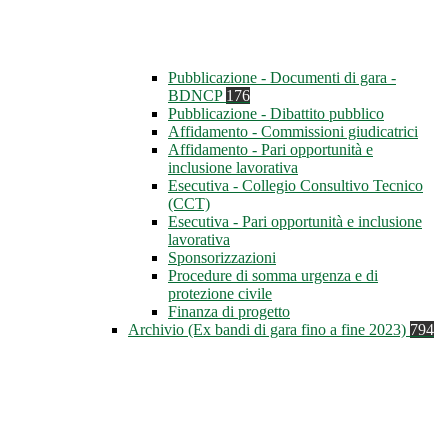
Pubblicazione - Documenti di gara -
BDNCP
176
Pubblicazione - Dibattito pubblico
Affidamento - Commissioni giudicatrici
Affidamento - Pari opportunità e
inclusione lavorativa
Esecutiva - Collegio Consultivo Tecnico
(CCT)
Esecutiva - Pari opportunità e inclusione
lavorativa
Sponsorizzazioni
Procedure di somma urgenza e di
protezione civile
Finanza di progetto
Archivio (Ex bandi di gara fino a fine 2023)
794