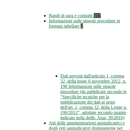
Bandi di gara e contratti
557
Informazioni sulle singole procedure in
formato tabellare
2
Dati previsti dall'articolo 1, comma
32, della legge 6 novembre 2012, n.
190 Informazioni sulle singole
procedure (da pubblicare secondo le
"Specifiche tecniche per la
pubblicazione dei dati ai sensi
dell'art. 1, comma 32, della Legge n.
190/2012", adottate secondo quanto
indicato nella delib. Anac 39/2016)
Atti delle amministrazioni aggiudicatrici e
degli enti aggiudicatori distintamente per