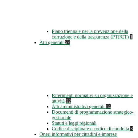
Piano triennale per la prevenzione della
corruzione e della trasparenza (PTPCT)
1
Atti generali
67
Riferimenti normativi su organizzazione e
attività
12
Atti amministrativi generali
14
Documenti di programmazione strategico-
gestionale
Statuti e leggi regionali
Codice disciplinare e codice di condotta
3
Oneri informativi per cittadini e imprese