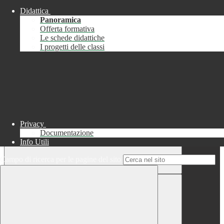
Didattica
Chiudi
Panoramica
Successo
Offerta formativa
Le schede didattiche
Chiudi
I progetti delle classi
Informazione
Chiudi
Attendere...
Attendere il completamento dell'operazione...
Privacy
Documentazione
Info Utili
Campo di ricerca per le pagine del sito
Chiudi