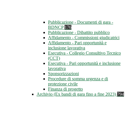
Pubblicazione - Documenti di gara -
BDNCP
176
Pubblicazione - Dibattito pubblico
Affidamento - Commissioni giudicatrici
Affidamento - Pari opportunità e
inclusione lavorativa
Esecutiva - Collegio Consultivo Tecnico
(CCT)
Esecutiva - Pari opportunità e inclusione
lavorativa
Sponsorizzazioni
Procedure di somma urgenza e di
protezione civile
Finanza di progetto
Archivio (Ex bandi di gara fino a fine 2023)
794