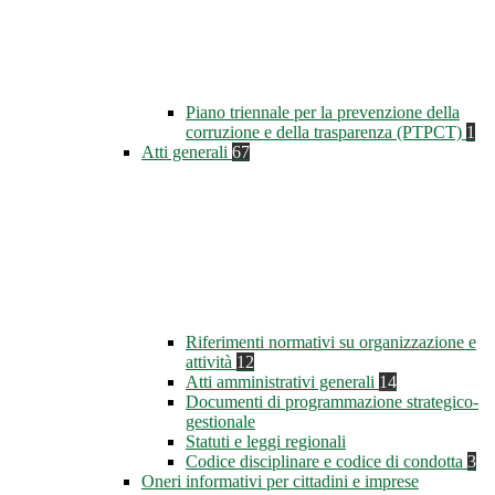
Piano triennale per la prevenzione della
corruzione e della trasparenza (PTPCT)
1
Atti generali
67
Riferimenti normativi su organizzazione e
attività
12
Atti amministrativi generali
14
Documenti di programmazione strategico-
gestionale
Statuti e leggi regionali
Codice disciplinare e codice di condotta
3
Oneri informativi per cittadini e imprese