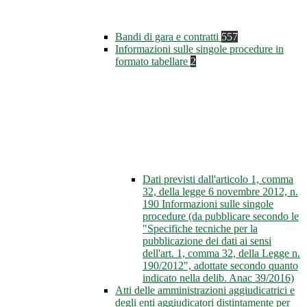
Bandi di gara e contratti
557
Informazioni sulle singole procedure in
formato tabellare
2
Dati previsti dall'articolo 1, comma
32, della legge 6 novembre 2012, n.
190 Informazioni sulle singole
procedure (da pubblicare secondo le
"Specifiche tecniche per la
pubblicazione dei dati ai sensi
dell'art. 1, comma 32, della Legge n.
190/2012", adottate secondo quanto
indicato nella delib. Anac 39/2016)
Atti delle amministrazioni aggiudicatrici e
degli enti aggiudicatori distintamente per