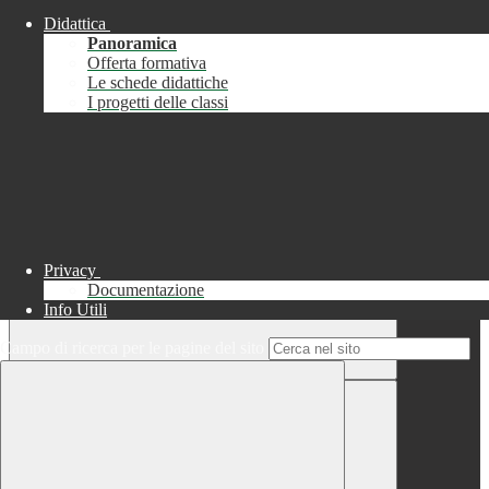
Didattica
Chiudi
Panoramica
Successo
Offerta formativa
Le schede didattiche
Chiudi
I progetti delle classi
Informazione
Chiudi
Attendere...
Attendere il completamento dell'operazione...
Privacy
Documentazione
Info Utili
Campo di ricerca per le pagine del sito
Chiudi