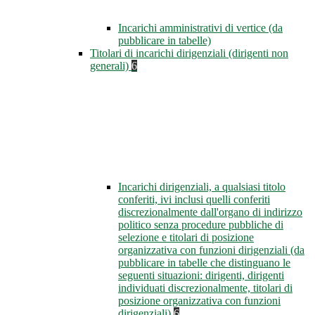
Incarichi amministrativi di vertice (da
pubblicare in tabelle)
Titolari di incarichi dirigenziali (dirigenti non
generali)
6
Incarichi dirigenziali, a qualsiasi titolo
conferiti, ivi inclusi quelli conferiti
discrezionalmente dall'organo di indirizzo
politico senza procedure pubbliche di
selezione e titolari di posizione
organizzativa con funzioni dirigenziali (da
pubblicare in tabelle che distinguano le
seguenti situazioni: dirigenti, dirigenti
individuati discrezionalmente, titolari di
posizione organizzativa con funzioni
dirigenziali)
6