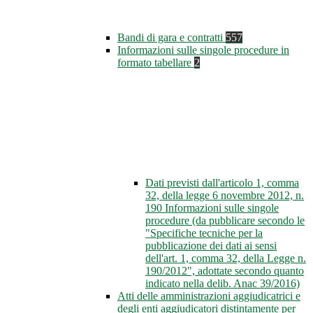
Bandi di gara e contratti
557
Informazioni sulle singole procedure in
formato tabellare
2
Dati previsti dall'articolo 1, comma
32, della legge 6 novembre 2012, n.
190 Informazioni sulle singole
procedure (da pubblicare secondo le
"Specifiche tecniche per la
pubblicazione dei dati ai sensi
dell'art. 1, comma 32, della Legge n.
190/2012", adottate secondo quanto
indicato nella delib. Anac 39/2016)
Atti delle amministrazioni aggiudicatrici e
degli enti aggiudicatori distintamente per