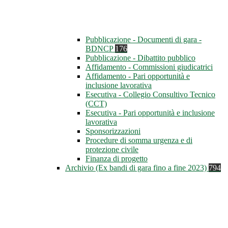
Pubblicazione - Documenti di gara -
BDNCP
176
Pubblicazione - Dibattito pubblico
Affidamento - Commissioni giudicatrici
Affidamento - Pari opportunità e
inclusione lavorativa
Esecutiva - Collegio Consultivo Tecnico
(CCT)
Esecutiva - Pari opportunità e inclusione
lavorativa
Sponsorizzazioni
Procedure di somma urgenza e di
protezione civile
Finanza di progetto
Archivio (Ex bandi di gara fino a fine 2023)
794