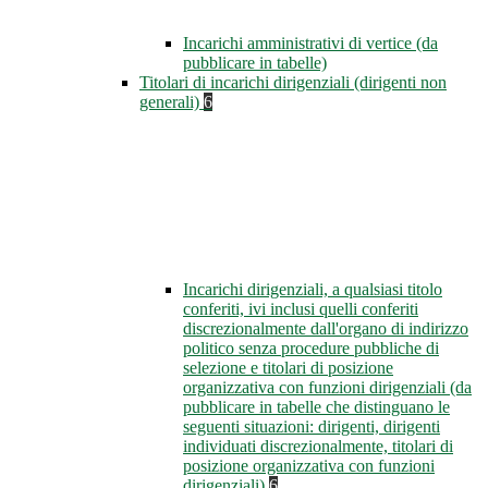
Incarichi amministrativi di vertice (da
pubblicare in tabelle)
Titolari di incarichi dirigenziali (dirigenti non
generali)
6
Incarichi dirigenziali, a qualsiasi titolo
conferiti, ivi inclusi quelli conferiti
discrezionalmente dall'organo di indirizzo
politico senza procedure pubbliche di
selezione e titolari di posizione
organizzativa con funzioni dirigenziali (da
pubblicare in tabelle che distinguano le
seguenti situazioni: dirigenti, dirigenti
individuati discrezionalmente, titolari di
posizione organizzativa con funzioni
dirigenziali)
6