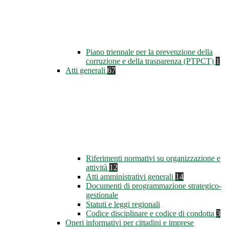
Piano triennale per la prevenzione della
corruzione e della trasparenza (PTPCT)
1
Atti generali
67
Riferimenti normativi su organizzazione e
attività
12
Atti amministrativi generali
14
Documenti di programmazione strategico-
gestionale
Statuti e leggi regionali
Codice disciplinare e codice di condotta
3
Oneri informativi per cittadini e imprese