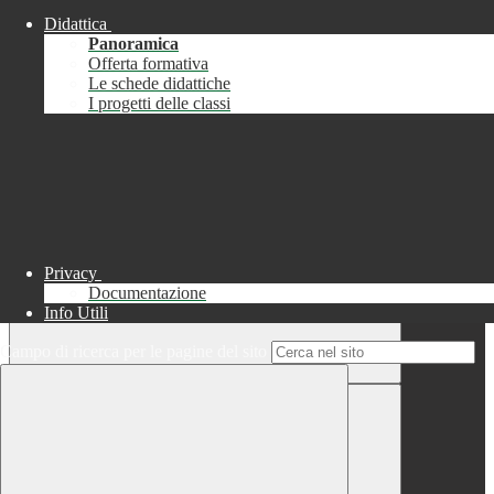
Didattica
Chiudi
Panoramica
Successo
Offerta formativa
Le schede didattiche
Chiudi
I progetti delle classi
Informazione
Chiudi
Attendere...
Attendere il completamento dell'operazione...
Privacy
Documentazione
Info Utili
Campo di ricerca per le pagine del sito
Chiudi