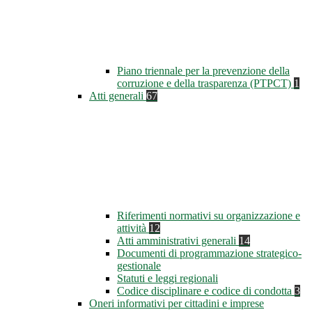
Piano triennale per la prevenzione della
corruzione e della trasparenza (PTPCT)
1
Atti generali
67
Riferimenti normativi su organizzazione e
attività
12
Atti amministrativi generali
14
Documenti di programmazione strategico-
gestionale
Statuti e leggi regionali
Codice disciplinare e codice di condotta
3
Oneri informativi per cittadini e imprese