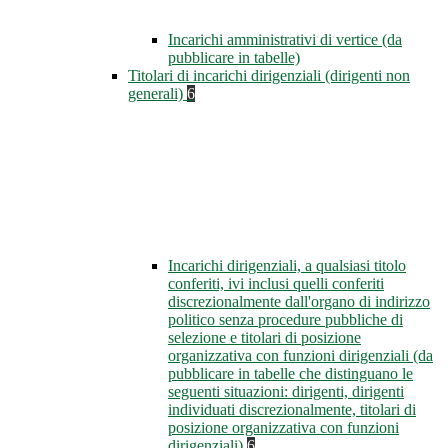
Incarichi amministrativi di vertice (da
pubblicare in tabelle)
Titolari di incarichi dirigenziali (dirigenti non
generali)
6
Incarichi dirigenziali, a qualsiasi titolo
conferiti, ivi inclusi quelli conferiti
discrezionalmente dall'organo di indirizzo
politico senza procedure pubbliche di
selezione e titolari di posizione
organizzativa con funzioni dirigenziali (da
pubblicare in tabelle che distinguano le
seguenti situazioni: dirigenti, dirigenti
individuati discrezionalmente, titolari di
posizione organizzativa con funzioni
dirigenziali)
6