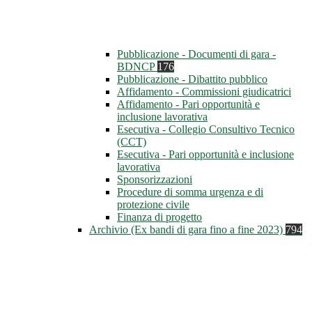
Pubblicazione - Documenti di gara -
BDNCP
176
Pubblicazione - Dibattito pubblico
Affidamento - Commissioni giudicatrici
Affidamento - Pari opportunità e
inclusione lavorativa
Esecutiva - Collegio Consultivo Tecnico
(CCT)
Esecutiva - Pari opportunità e inclusione
lavorativa
Sponsorizzazioni
Procedure di somma urgenza e di
protezione civile
Finanza di progetto
Archivio (Ex bandi di gara fino a fine 2023)
794