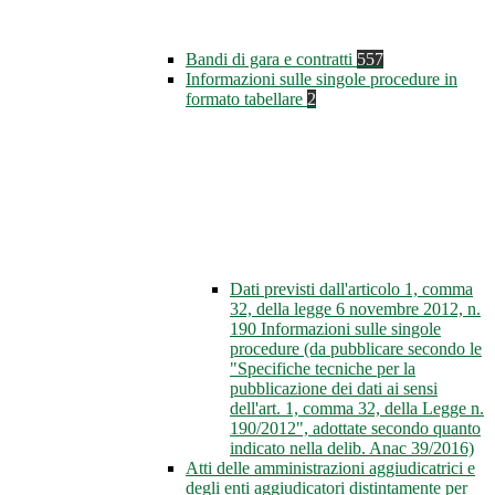
Bandi di gara e contratti
557
Informazioni sulle singole procedure in
formato tabellare
2
Dati previsti dall'articolo 1, comma
32, della legge 6 novembre 2012, n.
190 Informazioni sulle singole
procedure (da pubblicare secondo le
"Specifiche tecniche per la
pubblicazione dei dati ai sensi
dell'art. 1, comma 32, della Legge n.
190/2012", adottate secondo quanto
indicato nella delib. Anac 39/2016)
Atti delle amministrazioni aggiudicatrici e
degli enti aggiudicatori distintamente per