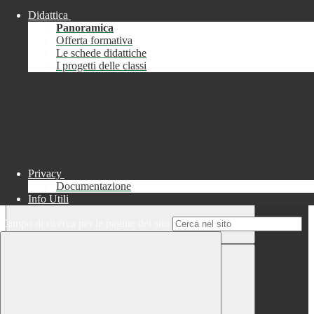
Didattica
Chiudi
Panoramica
Successo
Offerta formativa
Le schede didattiche
Chiudi
I progetti delle classi
Informazione
Chiudi
Attendere...
Attendere il completamento dell'operazione...
Privacy
Documentazione
Info Utili
Campo di ricerca per le pagine del sito
Chiudi