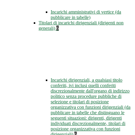
Incarichi amministrativi di vertice (da
pubblicare in tabelle)
Titolari di incarichi dirigenziali (dirigenti non
generali)
6
Incarichi dirigenziali, a qualsiasi titolo
conferiti, ivi inclusi quelli conferiti
discrezionalmente dall'organo di indirizzo
politico senza procedure pubbliche di
selezione e titolari di posizione
organizzativa con funzioni dirigenziali (da
pubblicare in tabelle che distinguano le
seguenti situazioni: dirigenti, dirigenti
individuati discrezionalmente, titolari di
posizione organizzativa con funzioni
dirigenziali)
6