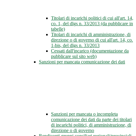
Titolari di incarichi politici di cui all'art. 14,
co. 1, del dlgs n. 33/2013 (da pubblicare in
tabelle)
Titolari di incarichi di amministrazione, di
direzione o di governo di cui all'art. 14, co.
1-bis, del dlgs n. 33/2013
Cessati dall'incarico (documentazione da
pubblicare sul sito web)
Sanzioni per mancata comunicazione dei dati
Sanzioni per mancata o incompleta
comunicazione dei dati da parte dei titolari
di incarichi politici, di amministrazione, di
direzione o di governo
Rendiconti gruppi consiliari regionali/provinciali