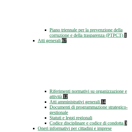
Piano triennale per la prevenzione della
corruzione e della trasparenza (PTPCT)
1
Atti generali
67
Riferimenti normativi su organizzazione e
attività
12
Atti amministrativi generali
14
Documenti di programmazione strategico-
gestionale
Statuti e leggi regionali
Codice disciplinare e codice di condotta
3
Oneri informativi per cittadini e imprese