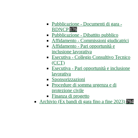
Pubblicazione - Documenti di gara -
BDNCP
176
Pubblicazione - Dibattito pubblico
Affidamento - Commissioni giudicatrici
Affidamento - Pari opportunità e
inclusione lavorativa
Esecutiva - Collegio Consultivo Tecnico
(CCT)
Esecutiva - Pari opportunità e inclusione
lavorativa
Sponsorizzazioni
Procedure di somma urgenza e di
protezione civile
Finanza di progetto
Archivio (Ex bandi di gara fino a fine 2023)
794