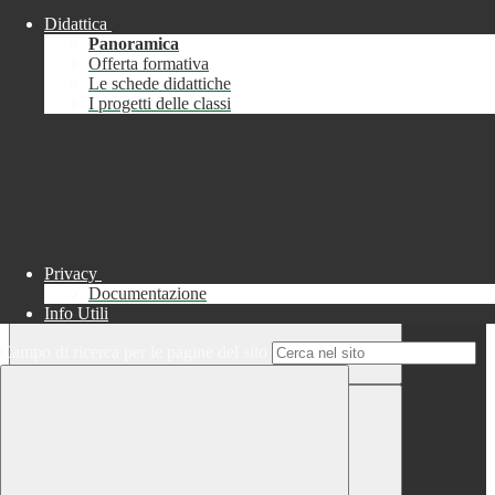
Didattica
Chiudi
Panoramica
Successo
Offerta formativa
Le schede didattiche
Chiudi
I progetti delle classi
Informazione
Chiudi
Attendere...
Attendere il completamento dell'operazione...
Privacy
Documentazione
Info Utili
Campo di ricerca per le pagine del sito
Chiudi