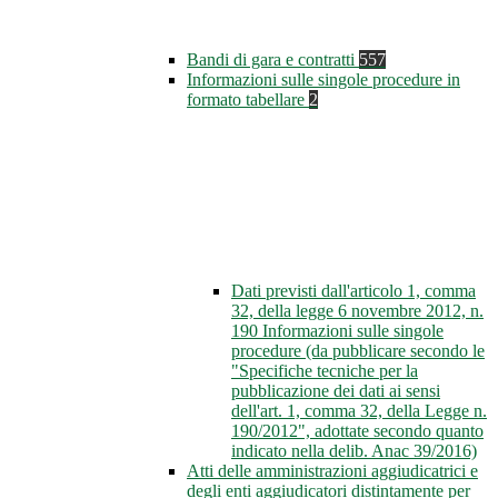
Bandi di gara e contratti
557
Informazioni sulle singole procedure in
formato tabellare
2
Dati previsti dall'articolo 1, comma
32, della legge 6 novembre 2012, n.
190 Informazioni sulle singole
procedure (da pubblicare secondo le
"Specifiche tecniche per la
pubblicazione dei dati ai sensi
dell'art. 1, comma 32, della Legge n.
190/2012", adottate secondo quanto
indicato nella delib. Anac 39/2016)
Atti delle amministrazioni aggiudicatrici e
degli enti aggiudicatori distintamente per