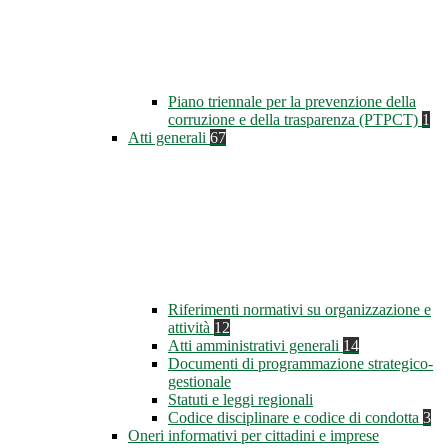
Piano triennale per la prevenzione della
corruzione e della trasparenza (PTPCT)
1
Atti generali
67
Riferimenti normativi su organizzazione e
attività
12
Atti amministrativi generali
14
Documenti di programmazione strategico-
gestionale
Statuti e leggi regionali
Codice disciplinare e codice di condotta
3
Oneri informativi per cittadini e imprese