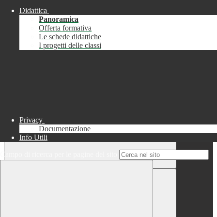
Didattica
Chiudi
Panoramica
Successo
Offerta formativa
Le schede didattiche
Chiudi
I progetti delle classi
Informazione
Chiudi
Attendere...
Attendere il completamento dell'operazione...
Privacy
Documentazione
Info Utili
Campo di ricerca per le pagine del sito
Chiudi