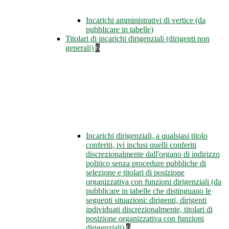
Incarichi amministrativi di vertice (da
pubblicare in tabelle)
Titolari di incarichi dirigenziali (dirigenti non
generali)
6
Incarichi dirigenziali, a qualsiasi titolo
conferiti, ivi inclusi quelli conferiti
discrezionalmente dall'organo di indirizzo
politico senza procedure pubbliche di
selezione e titolari di posizione
organizzativa con funzioni dirigenziali (da
pubblicare in tabelle che distinguano le
seguenti situazioni: dirigenti, dirigenti
individuati discrezionalmente, titolari di
posizione organizzativa con funzioni
dirigenziali)
6