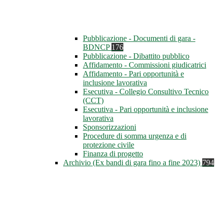
Pubblicazione - Documenti di gara -
BDNCP
176
Pubblicazione - Dibattito pubblico
Affidamento - Commissioni giudicatrici
Affidamento - Pari opportunità e
inclusione lavorativa
Esecutiva - Collegio Consultivo Tecnico
(CCT)
Esecutiva - Pari opportunità e inclusione
lavorativa
Sponsorizzazioni
Procedure di somma urgenza e di
protezione civile
Finanza di progetto
Archivio (Ex bandi di gara fino a fine 2023)
794