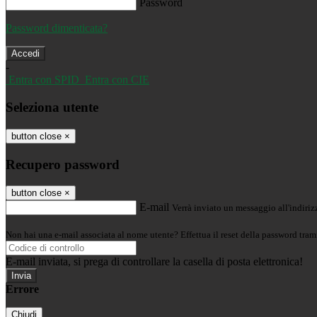
Password
Password dimenticata?
-
Entra con SPID
Entra con CIE
Seleziona utente
button close
×
Recupero password
button close
×
E-mail
Verrà inviato un messaggio all'indirizz
Non hai una e-mail associata al nome utente? Effettua il reset della password tram
E-mail inviata, si prega di controllare la casella di posta elettronica!
Errore
Chiudi