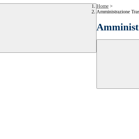
Home
>
Amministrazione Tra
Amministr