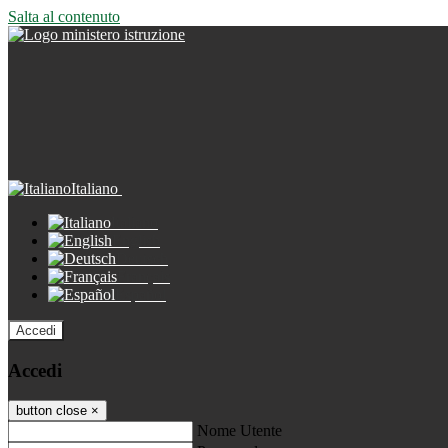
Salta al contenuto
Italiano
Italiano
English
Deutsch
Français
Español
Accedi
Accedi
button close
×
Nome Utente