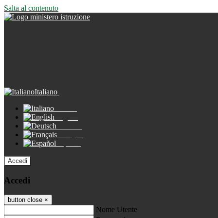
Salta al contenuto
Italiano
Italiano
English
Deutsch
Français
Español
Accedi
Accedi
button close
×
Nome Utente