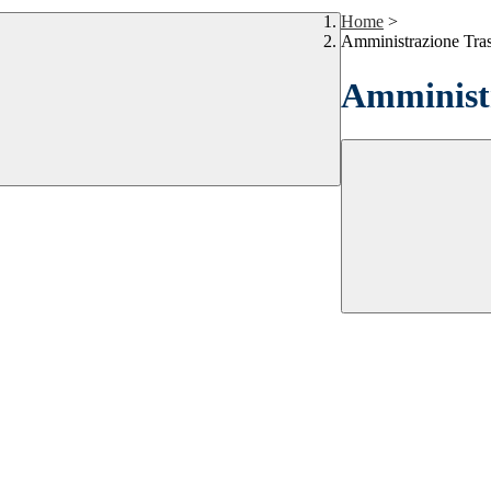
Home
>
Amministrazione Tra
Amministr