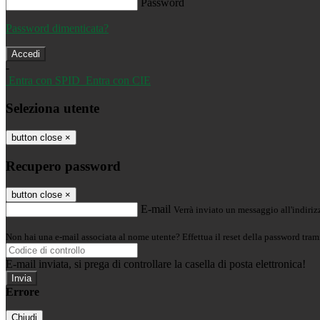
Password
Password dimenticata?
-
Entra con SPID
Entra con CIE
Seleziona utente
button close
×
Recupero password
button close
×
E-mail
Verrà inviato un messaggio all'indirizz
Non hai una e-mail associata al nome utente? Effettua il reset della password tram
E-mail inviata, si prega di controllare la casella di posta elettronica!
Errore
Chiudi