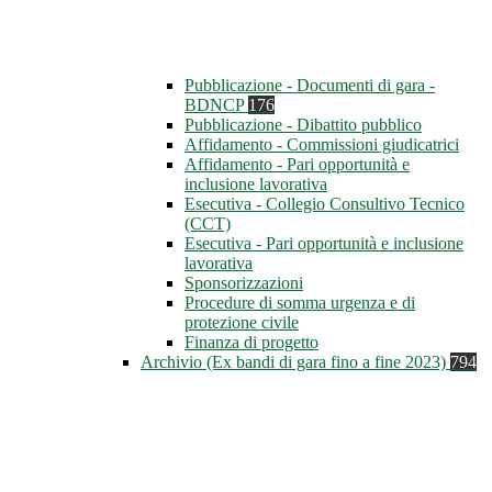
Pubblicazione - Documenti di gara -
BDNCP
176
Pubblicazione - Dibattito pubblico
Affidamento - Commissioni giudicatrici
Affidamento - Pari opportunità e
inclusione lavorativa
Esecutiva - Collegio Consultivo Tecnico
(CCT)
Esecutiva - Pari opportunità e inclusione
lavorativa
Sponsorizzazioni
Procedure di somma urgenza e di
protezione civile
Finanza di progetto
Archivio (Ex bandi di gara fino a fine 2023)
794