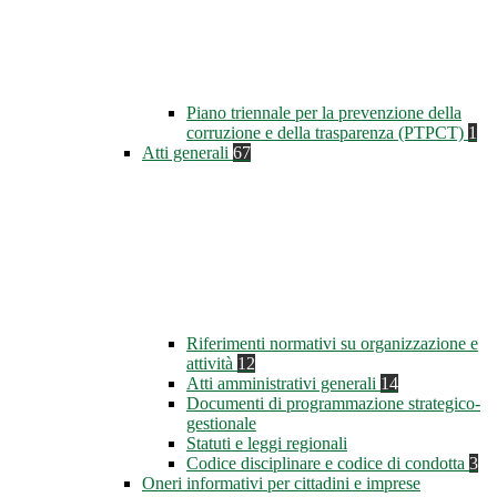
Piano triennale per la prevenzione della
corruzione e della trasparenza (PTPCT)
1
Atti generali
67
Riferimenti normativi su organizzazione e
attività
12
Atti amministrativi generali
14
Documenti di programmazione strategico-
gestionale
Statuti e leggi regionali
Codice disciplinare e codice di condotta
3
Oneri informativi per cittadini e imprese