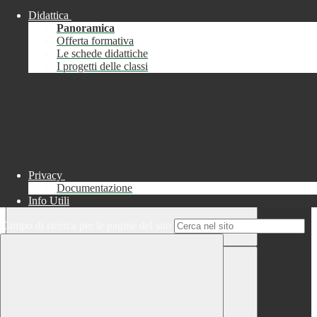
Didattica
Chiudi
Panoramica
Successo
Offerta formativa
Le schede didattiche
Chiudi
I progetti delle classi
Informazione
Chiudi
Attendere...
Attendere il completamento dell'operazione...
Privacy
Documentazione
Info Utili
Campo di ricerca per le pagine del sito
Chiudi