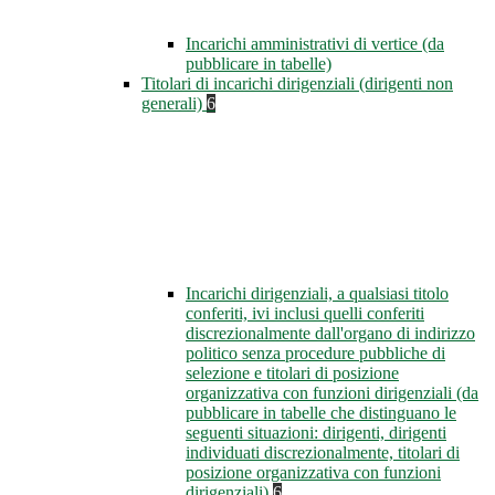
Incarichi amministrativi di vertice (da
pubblicare in tabelle)
Titolari di incarichi dirigenziali (dirigenti non
generali)
6
Incarichi dirigenziali, a qualsiasi titolo
conferiti, ivi inclusi quelli conferiti
discrezionalmente dall'organo di indirizzo
politico senza procedure pubbliche di
selezione e titolari di posizione
organizzativa con funzioni dirigenziali (da
pubblicare in tabelle che distinguano le
seguenti situazioni: dirigenti, dirigenti
individuati discrezionalmente, titolari di
posizione organizzativa con funzioni
dirigenziali)
6