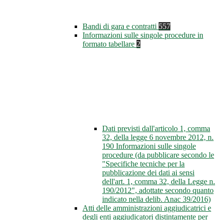
Bandi di gara e contratti
557
Informazioni sulle singole procedure in
formato tabellare
2
Dati previsti dall'articolo 1, comma
32, della legge 6 novembre 2012, n.
190 Informazioni sulle singole
procedure (da pubblicare secondo le
"Specifiche tecniche per la
pubblicazione dei dati ai sensi
dell'art. 1, comma 32, della Legge n.
190/2012", adottate secondo quanto
indicato nella delib. Anac 39/2016)
Atti delle amministrazioni aggiudicatrici e
degli enti aggiudicatori distintamente per