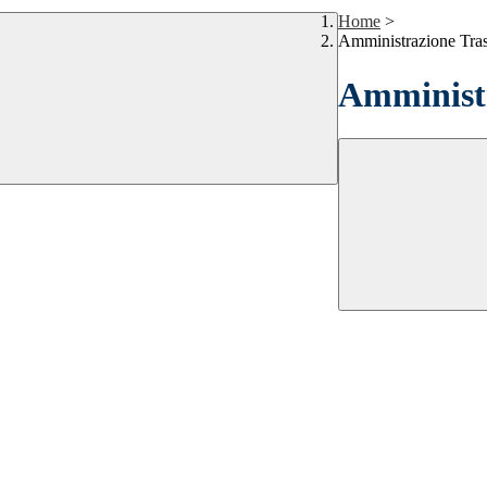
Home
>
Amministrazione Tra
Amministr