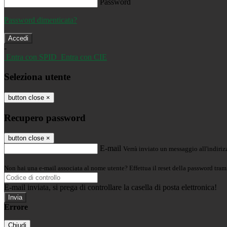
Password
Password dimenticata?
-
Entra con SPID
Entra con CIE
Seleziona utente
button close
×
Recupero password
button close
×
E-mail
Verrà inviato un messaggio all'indirizz
Non hai una e-mail associata al nome utente? Effettua il reset della password tram
E-mail inviata, si prega di controllare la casella di posta elettronica!
Errore
Chiudi