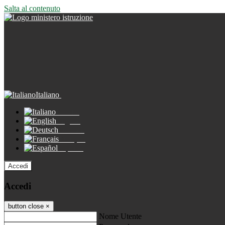
Salta al contenuto
Italiano
Italiano
English
Deutsch
Français
Español
Accedi
Accedi
button close
×
Nome Utente