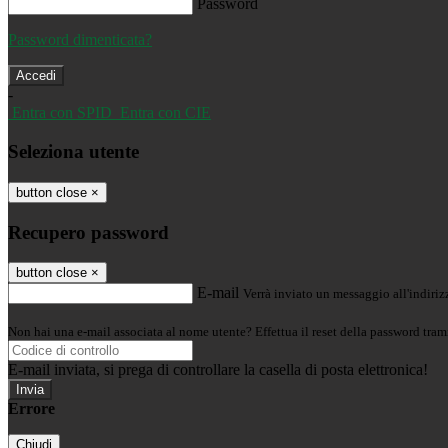
Password
Password dimenticata?
-
Entra con SPID
Entra con CIE
Seleziona utente
button close
×
Recupero password
button close
×
E-mail
Verrà inviato un messaggio all'indirizz
Non hai una e-mail associata al nome utente? Effettua il reset della password tram
E-mail inviata, si prega di controllare la casella di posta elettronica!
Errore
Chiudi