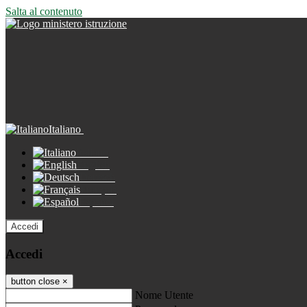
Salta al contenuto
Italiano
Italiano
English
Deutsch
Français
Español
Accedi
Accedi
button close
×
Nome Utente