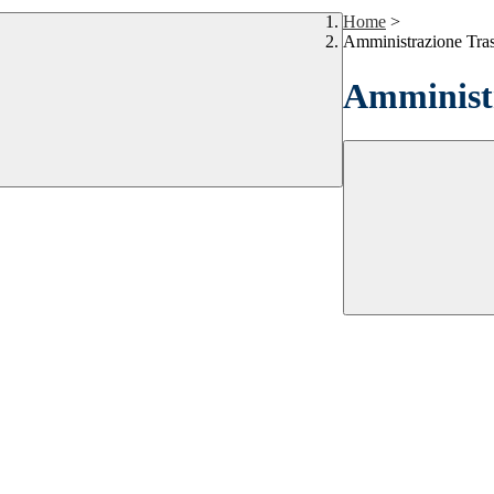
Home
>
Amministrazione Tra
Amministr