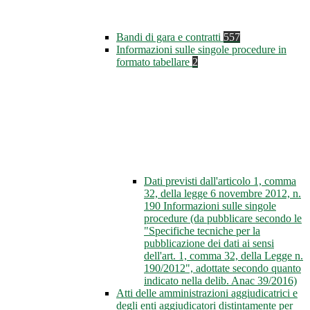
Bandi di gara e contratti
557
Informazioni sulle singole procedure in
formato tabellare
2
Dati previsti dall'articolo 1, comma
32, della legge 6 novembre 2012, n.
190 Informazioni sulle singole
procedure (da pubblicare secondo le
"Specifiche tecniche per la
pubblicazione dei dati ai sensi
dell'art. 1, comma 32, della Legge n.
190/2012", adottate secondo quanto
indicato nella delib. Anac 39/2016)
Atti delle amministrazioni aggiudicatrici e
degli enti aggiudicatori distintamente per