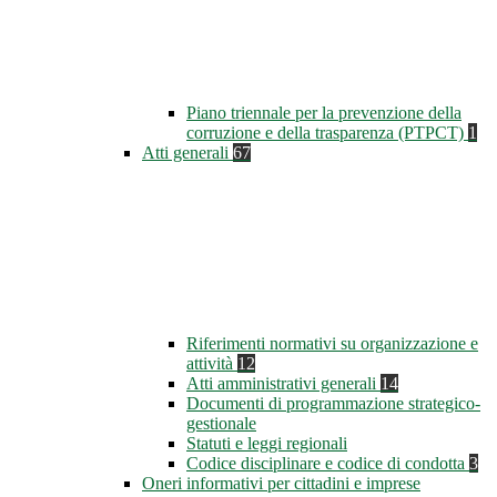
Piano triennale per la prevenzione della
corruzione e della trasparenza (PTPCT)
1
Atti generali
67
Riferimenti normativi su organizzazione e
attività
12
Atti amministrativi generali
14
Documenti di programmazione strategico-
gestionale
Statuti e leggi regionali
Codice disciplinare e codice di condotta
3
Oneri informativi per cittadini e imprese