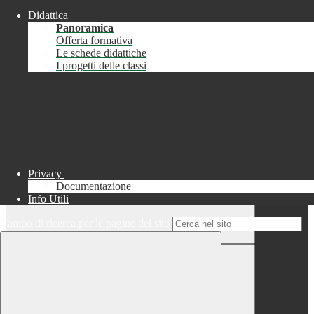
Didattica
Chiudi
Panoramica
Successo
Offerta formativa
Le schede didattiche
Chiudi
I progetti delle classi
Informazione
Chiudi
Attendere...
Attendere il completamento dell'operazione...
Privacy
Documentazione
Info Utili
Campo di ricerca per le pagine del sito
Chiudi