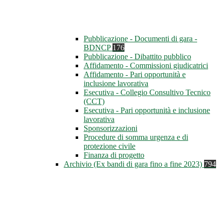
Pubblicazione - Documenti di gara -
BDNCP
176
Pubblicazione - Dibattito pubblico
Affidamento - Commissioni giudicatrici
Affidamento - Pari opportunità e
inclusione lavorativa
Esecutiva - Collegio Consultivo Tecnico
(CCT)
Esecutiva - Pari opportunità e inclusione
lavorativa
Sponsorizzazioni
Procedure di somma urgenza e di
protezione civile
Finanza di progetto
Archivio (Ex bandi di gara fino a fine 2023)
794