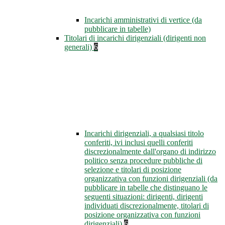
Incarichi amministrativi di vertice (da
pubblicare in tabelle)
Titolari di incarichi dirigenziali (dirigenti non
generali)
6
Incarichi dirigenziali, a qualsiasi titolo
conferiti, ivi inclusi quelli conferiti
discrezionalmente dall'organo di indirizzo
politico senza procedure pubbliche di
selezione e titolari di posizione
organizzativa con funzioni dirigenziali (da
pubblicare in tabelle che distinguano le
seguenti situazioni: dirigenti, dirigenti
individuati discrezionalmente, titolari di
posizione organizzativa con funzioni
dirigenziali)
6