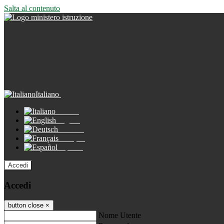
Salta al contenuto
Italiano
Italiano
English
Deutsch
Français
Español
Accedi
Accedi
button close
×
Nome Utente