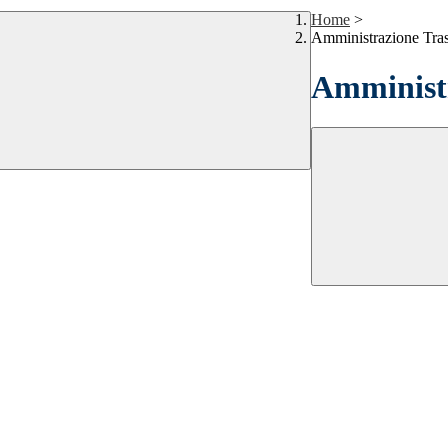
Home
>
Amministrazione Tra
Amministr