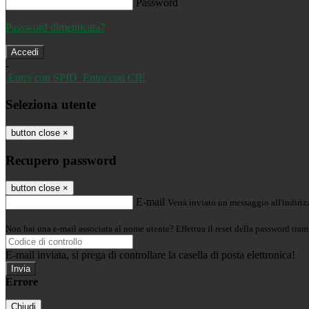
Password
Password dimenticata?
-
Entra con SPID
Entra con CIE
Seleziona utente
button close
×
Recupero password
button close
×
E-mail
Verrà inviato un messaggio all'indirizz
Non hai una e-mail associata al nome utente? Effettua il reset della password tram
E-mail inviata, si prega di controllare la casella di posta elettronica!
Errore
Chiudi