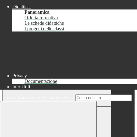
Didattica
Chiudi
Panoramica
Successo
Offerta formativa
Le schede didattiche
Chiudi
I progetti delle classi
Informazione
Chiudi
Attendere...
Attendere il completamento dell'operazione...
Privacy
Documentazione
Info Utili
Campo di ricerca per le pagine del sito
Chiudi