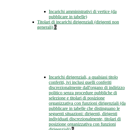
Incarichi amministrativi di vertice (da
pubblicare in tabelle)
Titolari di incarichi dirigenziali (dirigenti non
generali)
6
Incarichi dirigenziali, a qualsiasi titolo
conferiti, ivi inclusi quelli conferiti
discrezionalmente dall'organo di indirizzo
politico senza procedure pubbliche di
selezione e titolari di posizione
organizzativa con funzioni dirigenziali (da
pubblicare in tabelle che distinguano le
seguenti situazioni: dirigenti, dirigenti
individuati discrezionalmente, titolari di
posizione organizzativa con funzioni
dirigenziali)
6