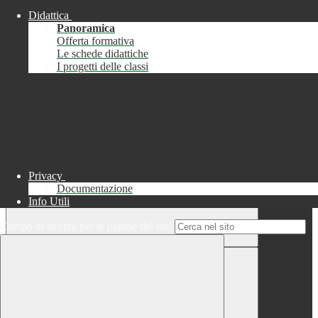
Didattica
Chiudi
Panoramica
Successo
Offerta formativa
Le schede didattiche
Chiudi
I progetti delle classi
Informazione
Chiudi
Attendere...
Attendere il completamento dell'operazione...
Privacy
Documentazione
Info Utili
Campo di ricerca per le pagine del sito
Chiudi