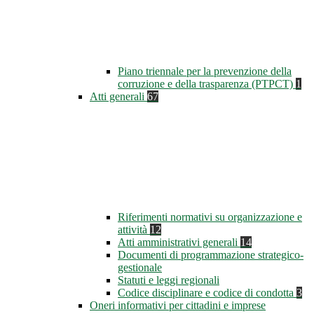
Piano triennale per la prevenzione della
corruzione e della trasparenza (PTPCT)
1
Atti generali
67
Riferimenti normativi su organizzazione e
attività
12
Atti amministrativi generali
14
Documenti di programmazione strategico-
gestionale
Statuti e leggi regionali
Codice disciplinare e codice di condotta
3
Oneri informativi per cittadini e imprese