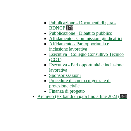
Pubblicazione - Documenti di gara -
BDNCP
176
Pubblicazione - Dibattito pubblico
Affidamento - Commissioni giudicatrici
Affidamento - Pari opportunità e
inclusione lavorativa
Esecutiva - Collegio Consultivo Tecnico
(CCT)
Esecutiva - Pari opportunità e inclusione
lavorativa
Sponsorizzazioni
Procedure di somma urgenza e di
protezione civile
Finanza di progetto
Archivio (Ex bandi di gara fino a fine 2023)
794