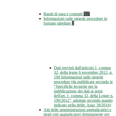
Bandi di gara e contratti
557
Informazioni sulle singole procedure in
formato tabellare
2
Dati previsti dall'articolo 1, comma
32, della legge 6 novembre 2012, n.
190 Informazioni sulle singole
procedure (da pubblicare secondo le
"Specifiche tecniche per la
pubblicazione dei dati ai sensi
dell'art. 1, comma 32, della Legge n.
190/2012", adottate secondo quanto
indicato nella delib. Anac 39/2016)
Atti delle amministrazioni aggiudicatrici e
degli enti aggiudicatori distintamente per