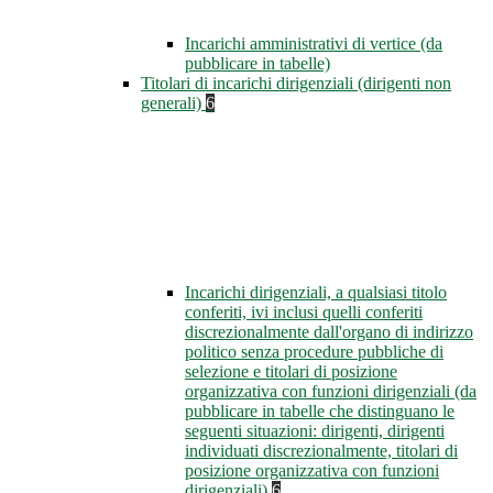
Incarichi amministrativi di vertice (da
pubblicare in tabelle)
Titolari di incarichi dirigenziali (dirigenti non
generali)
6
Incarichi dirigenziali, a qualsiasi titolo
conferiti, ivi inclusi quelli conferiti
discrezionalmente dall'organo di indirizzo
politico senza procedure pubbliche di
selezione e titolari di posizione
organizzativa con funzioni dirigenziali (da
pubblicare in tabelle che distinguano le
seguenti situazioni: dirigenti, dirigenti
individuati discrezionalmente, titolari di
posizione organizzativa con funzioni
dirigenziali)
6