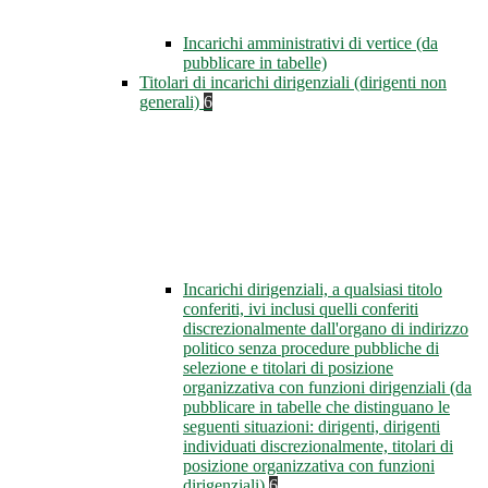
Incarichi amministrativi di vertice (da
pubblicare in tabelle)
Titolari di incarichi dirigenziali (dirigenti non
generali)
6
Incarichi dirigenziali, a qualsiasi titolo
conferiti, ivi inclusi quelli conferiti
discrezionalmente dall'organo di indirizzo
politico senza procedure pubbliche di
selezione e titolari di posizione
organizzativa con funzioni dirigenziali (da
pubblicare in tabelle che distinguano le
seguenti situazioni: dirigenti, dirigenti
individuati discrezionalmente, titolari di
posizione organizzativa con funzioni
dirigenziali)
6