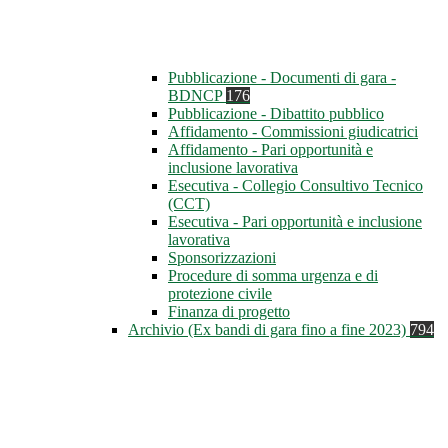
Pubblicazione - Documenti di gara -
BDNCP
176
Pubblicazione - Dibattito pubblico
Affidamento - Commissioni giudicatrici
Affidamento - Pari opportunità e
inclusione lavorativa
Esecutiva - Collegio Consultivo Tecnico
(CCT)
Esecutiva - Pari opportunità e inclusione
lavorativa
Sponsorizzazioni
Procedure di somma urgenza e di
protezione civile
Finanza di progetto
Archivio (Ex bandi di gara fino a fine 2023)
794