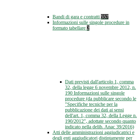
Bandi di gara e contratti
557
Informazioni sulle singole procedure in
formato tabellare
2
Dati previsti dall'articolo 1, comma
32, della legge 6 novembre 2012, n.
190 Informazioni sulle singole
procedure (da pubblicare secondo le
"Specifiche tecniche per la
pubblicazione dei dati ai sensi
dell'art. 1, comma 32, della Legge n.
190/2012", adottate secondo quanto
indicato nella delib. Anac 39/2016)
Atti delle amministrazioni aggiudicatrici e
degli enti aggiudicatori distintamente per