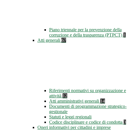
Piano triennale per la prevenzione della
corruzione e della trasparenza (PTPCT)
1
Atti generali
67
Riferimenti normativi su organizzazione e
attività
12
Atti amministrativi generali
14
Documenti di programmazione strategico-
gestionale
Statuti e leggi regionali
Codice disciplinare e codice di condotta
3
Oneri informativi per cittadini e imprese