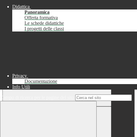
Didattica
Chiudi
Panoramica
Successo
Offerta formativa
Le schede didattiche
Chiudi
I progetti delle classi
Informazione
Chiudi
Attendere...
Attendere il completamento dell'operazione...
Privacy
Documentazione
Info Utili
Campo di ricerca per le pagine del sito
Chiudi