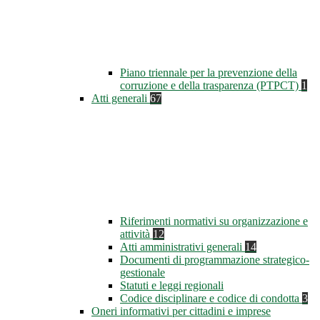
Piano triennale per la prevenzione della
corruzione e della trasparenza (PTPCT)
1
Atti generali
67
Riferimenti normativi su organizzazione e
attività
12
Atti amministrativi generali
14
Documenti di programmazione strategico-
gestionale
Statuti e leggi regionali
Codice disciplinare e codice di condotta
3
Oneri informativi per cittadini e imprese