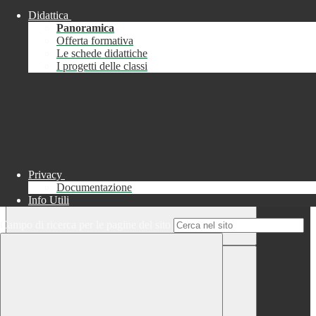
Didattica
Chiudi
Panoramica
Successo
Offerta formativa
Le schede didattiche
Chiudi
I progetti delle classi
Informazione
Chiudi
Attendere...
Attendere il completamento dell'operazione...
Privacy
Documentazione
Info Utili
Campo di ricerca per le pagine del sito
Chiudi