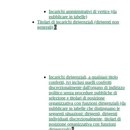
Incarichi amministrativi di vertice (da
pubblicare in tabelle)
Titolari di incarichi dirigenziali (dirigenti non
generali)
6
Incarichi dirigenziali, a qualsiasi titolo
conferiti, ivi inclusi quelli conferiti
discrezionalmente dall'organo di indirizzo
politico senza procedure pubbliche di
selezione e titolari di posizione
organizzativa con funzioni dirigenziali (da
pubblicare in tabelle che distinguano le
seguenti situazioni: dirigenti, dirigenti
individuati discrezionalmente, titolari di
posizione organizzativa con funzioni
dirigenziali)
6