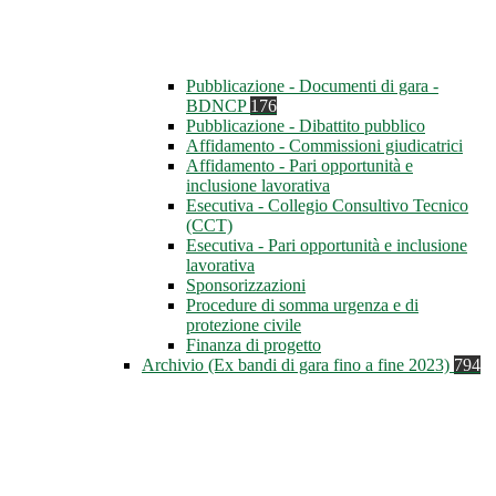
Pubblicazione - Documenti di gara -
BDNCP
176
Pubblicazione - Dibattito pubblico
Affidamento - Commissioni giudicatrici
Affidamento - Pari opportunità e
inclusione lavorativa
Esecutiva - Collegio Consultivo Tecnico
(CCT)
Esecutiva - Pari opportunità e inclusione
lavorativa
Sponsorizzazioni
Procedure di somma urgenza e di
protezione civile
Finanza di progetto
Archivio (Ex bandi di gara fino a fine 2023)
794