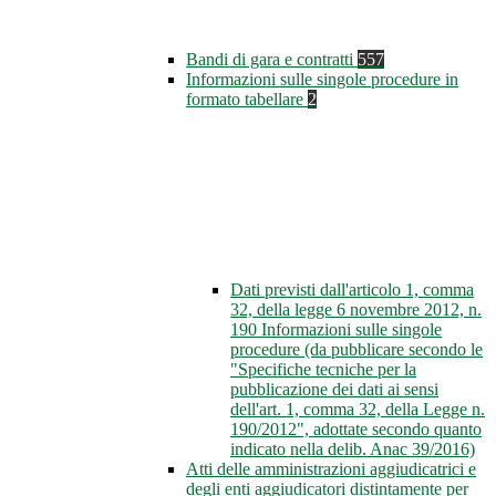
Bandi di gara e contratti
557
Informazioni sulle singole procedure in
formato tabellare
2
Dati previsti dall'articolo 1, comma
32, della legge 6 novembre 2012, n.
190 Informazioni sulle singole
procedure (da pubblicare secondo le
"Specifiche tecniche per la
pubblicazione dei dati ai sensi
dell'art. 1, comma 32, della Legge n.
190/2012", adottate secondo quanto
indicato nella delib. Anac 39/2016)
Atti delle amministrazioni aggiudicatrici e
degli enti aggiudicatori distintamente per