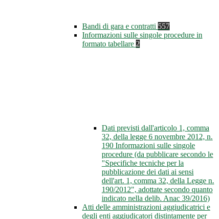
Bandi di gara e contratti
557
Informazioni sulle singole procedure in
formato tabellare
2
Dati previsti dall'articolo 1, comma
32, della legge 6 novembre 2012, n.
190 Informazioni sulle singole
procedure (da pubblicare secondo le
"Specifiche tecniche per la
pubblicazione dei dati ai sensi
dell'art. 1, comma 32, della Legge n.
190/2012", adottate secondo quanto
indicato nella delib. Anac 39/2016)
Atti delle amministrazioni aggiudicatrici e
degli enti aggiudicatori distintamente per