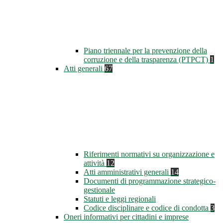
Piano triennale per la prevenzione della
corruzione e della trasparenza (PTPCT)
1
Atti generali
67
Riferimenti normativi su organizzazione e
attività
12
Atti amministrativi generali
14
Documenti di programmazione strategico-
gestionale
Statuti e leggi regionali
Codice disciplinare e codice di condotta
3
Oneri informativi per cittadini e imprese