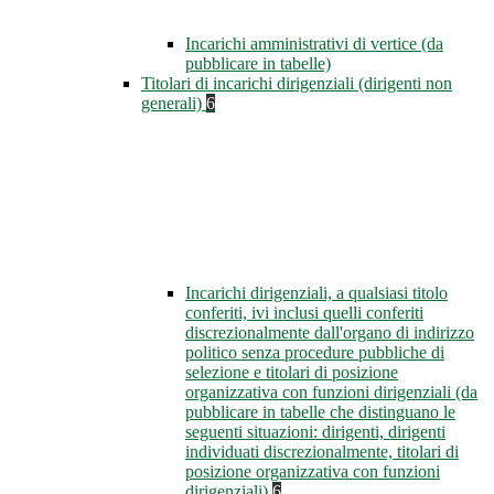
Incarichi amministrativi di vertice (da
pubblicare in tabelle)
Titolari di incarichi dirigenziali (dirigenti non
generali)
6
Incarichi dirigenziali, a qualsiasi titolo
conferiti, ivi inclusi quelli conferiti
discrezionalmente dall'organo di indirizzo
politico senza procedure pubbliche di
selezione e titolari di posizione
organizzativa con funzioni dirigenziali (da
pubblicare in tabelle che distinguano le
seguenti situazioni: dirigenti, dirigenti
individuati discrezionalmente, titolari di
posizione organizzativa con funzioni
dirigenziali)
6