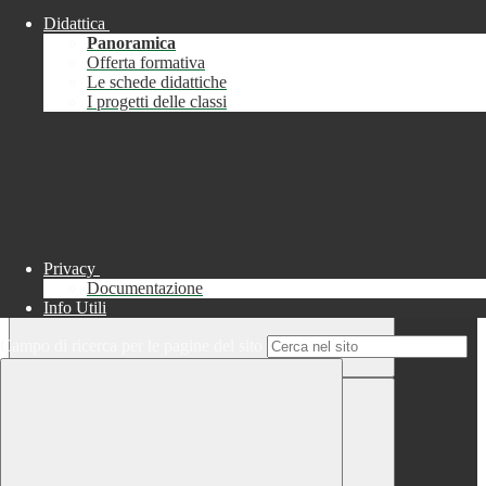
Didattica
Chiudi
Panoramica
Successo
Offerta formativa
Le schede didattiche
Chiudi
I progetti delle classi
Informazione
Chiudi
Attendere...
Attendere il completamento dell'operazione...
Privacy
Documentazione
Info Utili
Campo di ricerca per le pagine del sito
Chiudi