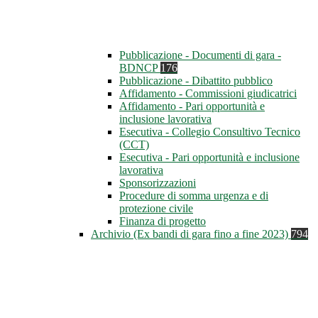
Pubblicazione - Documenti di gara -
BDNCP
176
Pubblicazione - Dibattito pubblico
Affidamento - Commissioni giudicatrici
Affidamento - Pari opportunità e
inclusione lavorativa
Esecutiva - Collegio Consultivo Tecnico
(CCT)
Esecutiva - Pari opportunità e inclusione
lavorativa
Sponsorizzazioni
Procedure di somma urgenza e di
protezione civile
Finanza di progetto
Archivio (Ex bandi di gara fino a fine 2023)
794