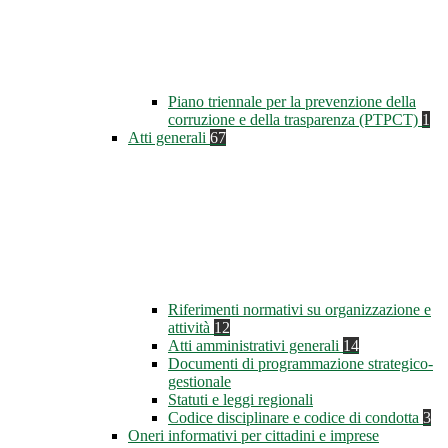
Piano triennale per la prevenzione della
corruzione e della trasparenza (PTPCT)
1
Atti generali
67
Riferimenti normativi su organizzazione e
attività
12
Atti amministrativi generali
14
Documenti di programmazione strategico-
gestionale
Statuti e leggi regionali
Codice disciplinare e codice di condotta
3
Oneri informativi per cittadini e imprese