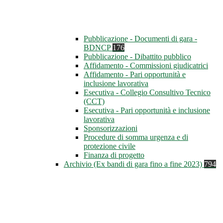
Pubblicazione - Documenti di gara -
BDNCP
176
Pubblicazione - Dibattito pubblico
Affidamento - Commissioni giudicatrici
Affidamento - Pari opportunità e
inclusione lavorativa
Esecutiva - Collegio Consultivo Tecnico
(CCT)
Esecutiva - Pari opportunità e inclusione
lavorativa
Sponsorizzazioni
Procedure di somma urgenza e di
protezione civile
Finanza di progetto
Archivio (Ex bandi di gara fino a fine 2023)
794