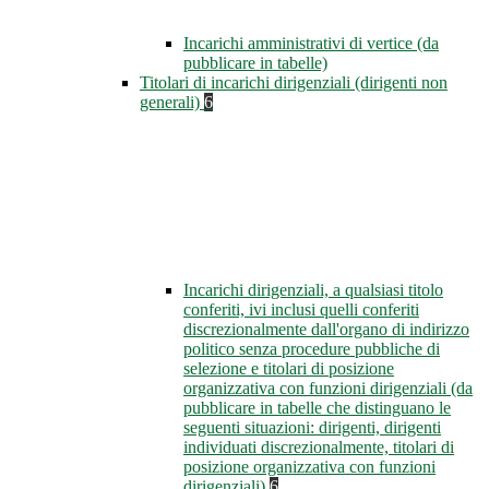
Incarichi amministrativi di vertice (da
pubblicare in tabelle)
Titolari di incarichi dirigenziali (dirigenti non
generali)
6
Incarichi dirigenziali, a qualsiasi titolo
conferiti, ivi inclusi quelli conferiti
discrezionalmente dall'organo di indirizzo
politico senza procedure pubbliche di
selezione e titolari di posizione
organizzativa con funzioni dirigenziali (da
pubblicare in tabelle che distinguano le
seguenti situazioni: dirigenti, dirigenti
individuati discrezionalmente, titolari di
posizione organizzativa con funzioni
dirigenziali)
6