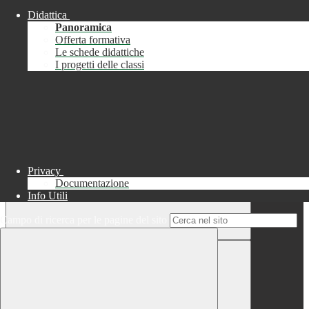
Didattica
Chiudi
Panoramica
Successo
Offerta formativa
Le schede didattiche
Chiudi
I progetti delle classi
Informazione
Chiudi
Attendere...
Attendere il completamento dell'operazione...
Privacy
Documentazione
Info Utili
Campo di ricerca per le pagine del sito
Chiudi