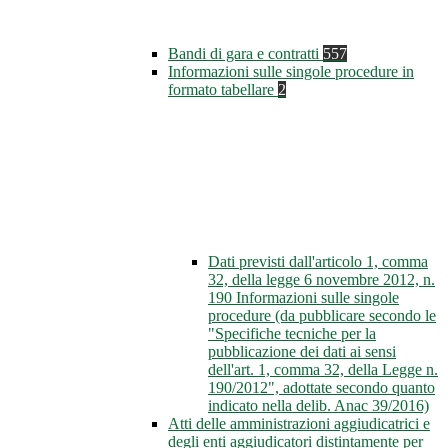
Bandi di gara e contratti
557
Informazioni sulle singole procedure in
formato tabellare
2
Dati previsti dall'articolo 1, comma
32, della legge 6 novembre 2012, n.
190 Informazioni sulle singole
procedure (da pubblicare secondo le
"Specifiche tecniche per la
pubblicazione dei dati ai sensi
dell'art. 1, comma 32, della Legge n.
190/2012", adottate secondo quanto
indicato nella delib. Anac 39/2016)
Atti delle amministrazioni aggiudicatrici e
degli enti aggiudicatori distintamente per