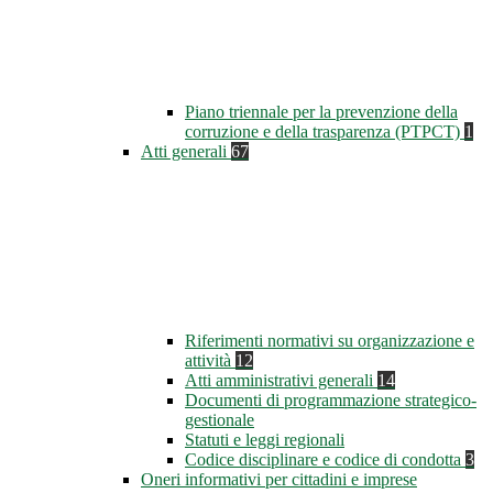
Piano triennale per la prevenzione della
corruzione e della trasparenza (PTPCT)
1
Atti generali
67
Riferimenti normativi su organizzazione e
attività
12
Atti amministrativi generali
14
Documenti di programmazione strategico-
gestionale
Statuti e leggi regionali
Codice disciplinare e codice di condotta
3
Oneri informativi per cittadini e imprese