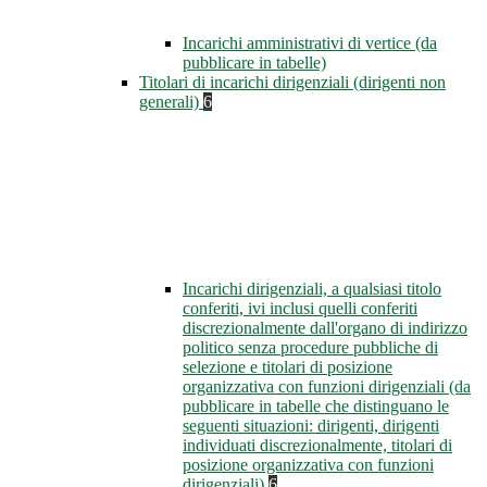
Incarichi amministrativi di vertice (da
pubblicare in tabelle)
Titolari di incarichi dirigenziali (dirigenti non
generali)
6
Incarichi dirigenziali, a qualsiasi titolo
conferiti, ivi inclusi quelli conferiti
discrezionalmente dall'organo di indirizzo
politico senza procedure pubbliche di
selezione e titolari di posizione
organizzativa con funzioni dirigenziali (da
pubblicare in tabelle che distinguano le
seguenti situazioni: dirigenti, dirigenti
individuati discrezionalmente, titolari di
posizione organizzativa con funzioni
dirigenziali)
6