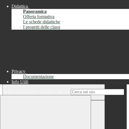
Didattica
Chiudi
Panoramica
Successo
Offerta formativa
Le schede didattiche
Chiudi
I progetti delle classi
Informazione
Chiudi
Attendere...
Attendere il completamento dell'operazione...
Privacy
Documentazione
Info Utili
Campo di ricerca per le pagine del sito
Chiudi