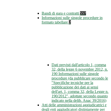
Bandi di gara e contratti
557
Informazioni sulle singole procedure in
formato tabellare
2
Dati previsti dall'articolo 1, comma
32, della legge 6 novembre 2012, n.
190 Informazioni sulle singole
procedure (da pubblicare secondo le
"Specifiche tecniche per la
pubblicazione dei dati ai sensi
dell'art. 1, comma 32, della Legge n.
190/2012", adottate secondo quanto
indicato nella delib. Anac 39/2016)
Atti delle amministrazioni aggiudicatrici e
degli enti aggiudicatori distintamente per