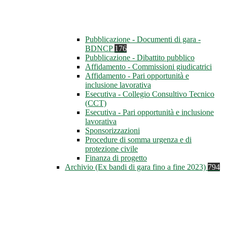
Pubblicazione - Documenti di gara -
BDNCP
176
Pubblicazione - Dibattito pubblico
Affidamento - Commissioni giudicatrici
Affidamento - Pari opportunità e
inclusione lavorativa
Esecutiva - Collegio Consultivo Tecnico
(CCT)
Esecutiva - Pari opportunità e inclusione
lavorativa
Sponsorizzazioni
Procedure di somma urgenza e di
protezione civile
Finanza di progetto
Archivio (Ex bandi di gara fino a fine 2023)
794