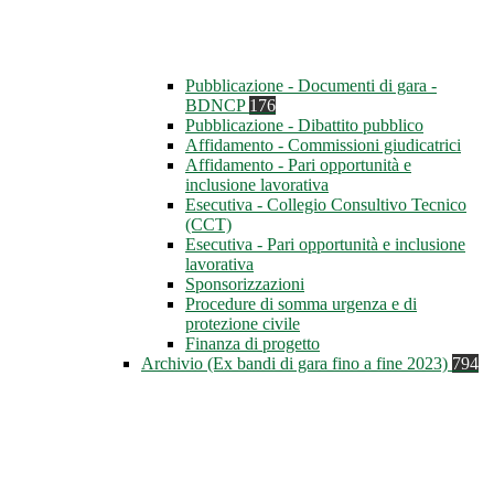
Pubblicazione - Documenti di gara -
BDNCP
176
Pubblicazione - Dibattito pubblico
Affidamento - Commissioni giudicatrici
Affidamento - Pari opportunità e
inclusione lavorativa
Esecutiva - Collegio Consultivo Tecnico
(CCT)
Esecutiva - Pari opportunità e inclusione
lavorativa
Sponsorizzazioni
Procedure di somma urgenza e di
protezione civile
Finanza di progetto
Archivio (Ex bandi di gara fino a fine 2023)
794