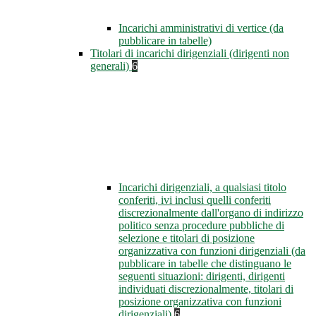
Incarichi amministrativi di vertice (da
pubblicare in tabelle)
Titolari di incarichi dirigenziali (dirigenti non
generali)
6
Incarichi dirigenziali, a qualsiasi titolo
conferiti, ivi inclusi quelli conferiti
discrezionalmente dall'organo di indirizzo
politico senza procedure pubbliche di
selezione e titolari di posizione
organizzativa con funzioni dirigenziali (da
pubblicare in tabelle che distinguano le
seguenti situazioni: dirigenti, dirigenti
individuati discrezionalmente, titolari di
posizione organizzativa con funzioni
dirigenziali)
6