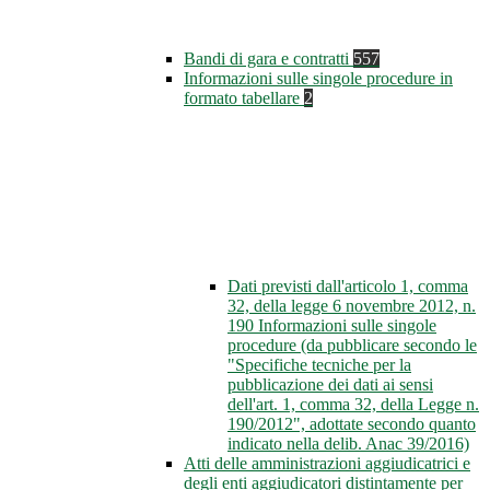
Bandi di gara e contratti
557
Informazioni sulle singole procedure in
formato tabellare
2
Dati previsti dall'articolo 1, comma
32, della legge 6 novembre 2012, n.
190 Informazioni sulle singole
procedure (da pubblicare secondo le
"Specifiche tecniche per la
pubblicazione dei dati ai sensi
dell'art. 1, comma 32, della Legge n.
190/2012", adottate secondo quanto
indicato nella delib. Anac 39/2016)
Atti delle amministrazioni aggiudicatrici e
degli enti aggiudicatori distintamente per