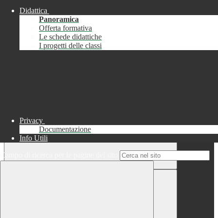
Didattica
Chiudi
Panoramica
Successo
Offerta formativa
Le schede didattiche
Chiudi
I progetti delle classi
Informazione
Chiudi
Attendere...
Attendere il completamento dell'operazione...
Privacy
Documentazione
Info Utili
Campo di ricerca per le pagine del sito
Chiudi