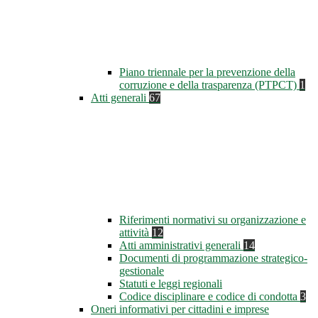
Piano triennale per la prevenzione della
corruzione e della trasparenza (PTPCT)
1
Atti generali
67
Riferimenti normativi su organizzazione e
attività
12
Atti amministrativi generali
14
Documenti di programmazione strategico-
gestionale
Statuti e leggi regionali
Codice disciplinare e codice di condotta
3
Oneri informativi per cittadini e imprese