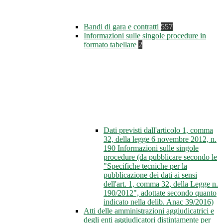
Bandi di gara e contratti
557
Informazioni sulle singole procedure in
formato tabellare
2
Dati previsti dall'articolo 1, comma
32, della legge 6 novembre 2012, n.
190 Informazioni sulle singole
procedure (da pubblicare secondo le
"Specifiche tecniche per la
pubblicazione dei dati ai sensi
dell'art. 1, comma 32, della Legge n.
190/2012", adottate secondo quanto
indicato nella delib. Anac 39/2016)
Atti delle amministrazioni aggiudicatrici e
degli enti aggiudicatori distintamente per