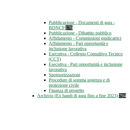
Pubblicazione - Documenti di gara -
BDNCP
176
Pubblicazione - Dibattito pubblico
Affidamento - Commissioni giudicatrici
Affidamento - Pari opportunità e
inclusione lavorativa
Esecutiva - Collegio Consultivo Tecnico
(CCT)
Esecutiva - Pari opportunità e inclusione
lavorativa
Sponsorizzazioni
Procedure di somma urgenza e di
protezione civile
Finanza di progetto
Archivio (Ex bandi di gara fino a fine 2023)
794