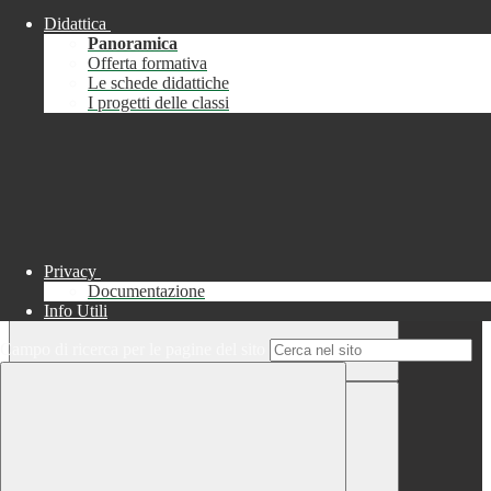
Didattica
Chiudi
Panoramica
Successo
Offerta formativa
Le schede didattiche
Chiudi
I progetti delle classi
Informazione
Chiudi
Attendere...
Attendere il completamento dell'operazione...
Privacy
Documentazione
Info Utili
Campo di ricerca per le pagine del sito
Chiudi