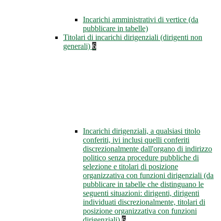
Incarichi amministrativi di vertice (da
pubblicare in tabelle)
Titolari di incarichi dirigenziali (dirigenti non
generali)
6
Incarichi dirigenziali, a qualsiasi titolo
conferiti, ivi inclusi quelli conferiti
discrezionalmente dall'organo di indirizzo
politico senza procedure pubbliche di
selezione e titolari di posizione
organizzativa con funzioni dirigenziali (da
pubblicare in tabelle che distinguano le
seguenti situazioni: dirigenti, dirigenti
individuati discrezionalmente, titolari di
posizione organizzativa con funzioni
dirigenziali)
6