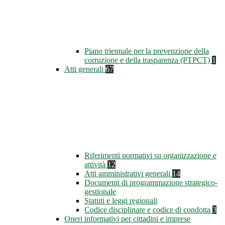
Piano triennale per la prevenzione della
corruzione e della trasparenza (PTPCT)
1
Atti generali
67
Riferimenti normativi su organizzazione e
attività
12
Atti amministrativi generali
14
Documenti di programmazione strategico-
gestionale
Statuti e leggi regionali
Codice disciplinare e codice di condotta
3
Oneri informativi per cittadini e imprese